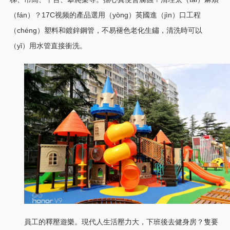
（fán）？17C视频的產品選用（yòng）英國進（jìn）口工程
（chéng）塑料和鍍鋅鋼管，不易褪色老化生鏽，清洗時可以
（yǐ）用水管直接衝洗。
員工的釋壓遊樂。現代人生活壓力大，下班後去健身房？隻要