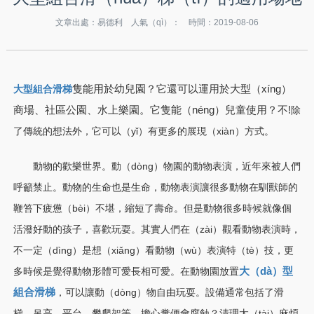
文章出處：易德利 人氣（qì）：
時間：2019-08-06
隻能用於幼兒園？它還可以運用於大型（xíng）
大型組合滑梯
商場、社區公園、水上樂園。它隻能（néng）兒童使用？不!
除
了傳統的想法外，它可以（yǐ）有更多的展現（xiàn）方式。
動物的歡樂世界。動（dòng）物園的動物表演，近年來被人們
呼籲禁止。動物的生命也是生命，動物表演讓很多動物在馴獸師的
鞭笞下疲憊（bèi）不堪，縮短了壽命。但是動物很多時候就像個
活潑好動的孩子，喜歡玩耍。其實人們在（zài）觀看動物表演時，
不一定（dìng）是想（xiǎng）看動物（wù）表演特（tè）技，更
多時候是覺得動物形體可愛長相可愛。在動物園放置
大（dà）型
組合滑梯
，可以讓動（dòng）物自由玩耍。設備通常包括了滑
梯、吊高、平台、攀爬架等。擔心糞便會腐蝕？清理太（tài）麻煩