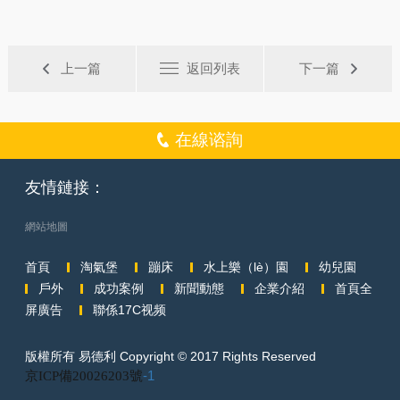
上一篇
返回列表
下一篇
在線谘詢
友情鏈接：
網站地圖
首頁
淘氣堡
蹦床
水上樂（lè）園
幼兒園
戶外
成功案例
新聞動態
企業介紹
首頁全
屏廣告
聯係17C视频
版權所有 易德利 Copyright © 2017 Rights Reserved
京ICP備20026203號
-1