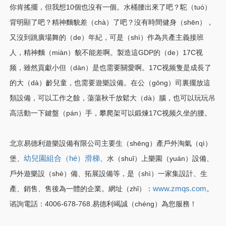
你肯搖擺，但我想10個也沒有一個。水桶腰出來了吧？駝（tuó）
背明顯了吧？精神麵貌差（chà）了吧？沒有時間健身（shēn），
又沒到跳廣場舞的（de）年紀，可是（shì）作為共產主義接班
人，精神麵（miàn）貌不能差啊。製造這GDP的（de）17C视
频，雖然貢獻小但（dàn）是也需要關愛啊。17C视频隻是成長了
的大（dà）齡兒童，也需要遊樂設備。在公（gōng）司裏擺放這
類設備，可以工作之餘，蕩蕩秋千放鬆大（dà）腦，也可以玩玩吊
高活動一下鍵盤（pán）手，攀爬架可以鍛煉17C视频久坐的腰。
北京易德利遊樂設備有限公司主要生（shēng）產戶外
淘氣（qì）
堡
、
幼兒園組合（hé）滑梯
、
水（shuǐ）上樂園（yuán）設備、
戶外遊樂設（shè）備、拓展設備
等，是（shì）一家集設計、生
產、銷售、售後為一體的企業。網址（zhǐ）：
www.zmqs.com
。
谘詢電話：4006-678-768.易德利竭誠（chéng）為您服務！