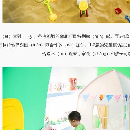
兒（ér）童對一（yī）些有挑戰的攀爬項目特別敏（mǐn）感。而3-4
有利於他們對團（tuán）隊合作的（de）認知。1-2歲的兒童模仿認
合適不（bú）過來，家長（zhǎng）和孩子可