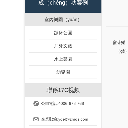
成（chéng）功案例
室內樂園（yuán）
蹦床公園
蜜芽樂
戶外文旅
（gè
水上樂園
幼兒園
聯係17C视频
公司電話:4006-678-768
企業郵箱:ydel@zmqs.com