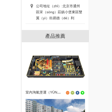
公司地址（zhǐ）:北京市通州
區宋（sòng）莊鎮小堡東區雙
翼（yì）街易德（dé）利
產品推薦
室內淘氣堡運（YÙN）動公園