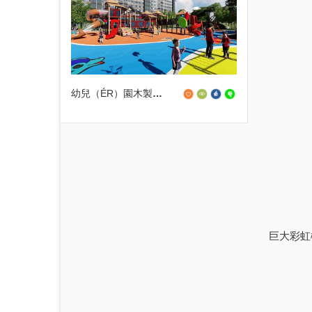
幼兒（ÉR）園木製組合滑梯設備
巨大彩虹