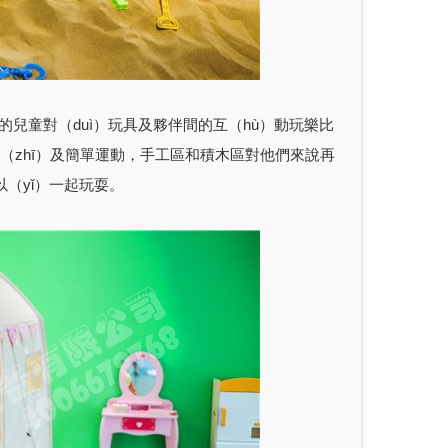
歲的兒童對（duì）玩具及夥伴間的互（hù）動玩樂比
知（zhī）及簡單運動，手工區和積木區對他們來說再
以（yǐ）一起玩耍。