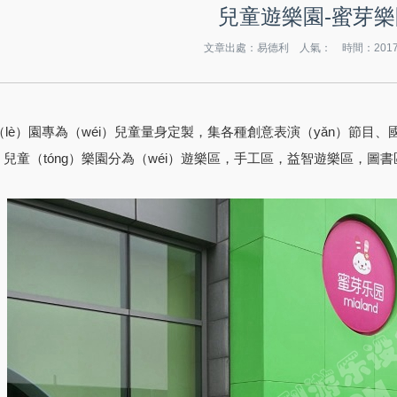
兒童遊樂園-蜜芽樂
文章出處：易德利 人氣：
時間：2017-
（lè）園專為（wéi）兒童量身定製，集各種創意表演（yǎn）節目、
）兒童（tóng）樂園分為（wéi）遊樂區，手工區，益智遊樂區，