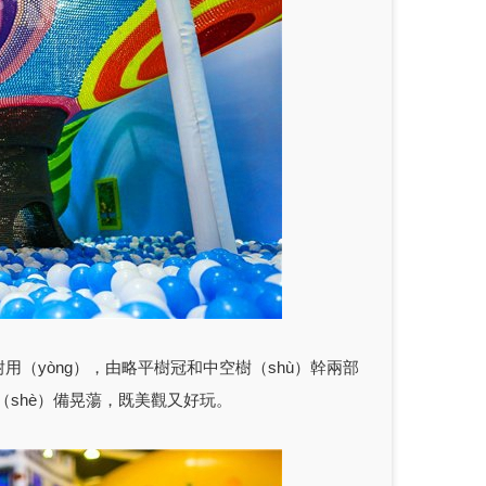
耐用（yòng），由略平樹冠和中空樹（shù）幹兩部
（shè）備晃蕩，既美觀又好玩。