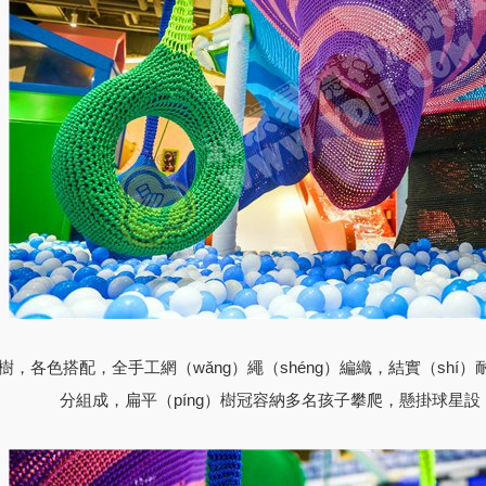
樹，各色搭配，全手工網（wǎng）繩（shéng）編織，結實（shí）
分組成，扁平（píng）樹冠容納多名孩子攀爬，懸掛球星設