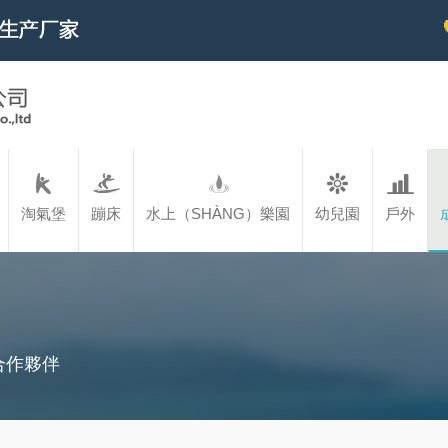
淘氣堡
蹦床
水上（SHÀNG）樂園
幼兒園
戶外
合作夥伴