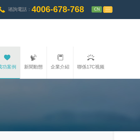
4006-678-768
CN
谘詢電話：
成功案例
新聞動態
企業介紹
聯係17C视频