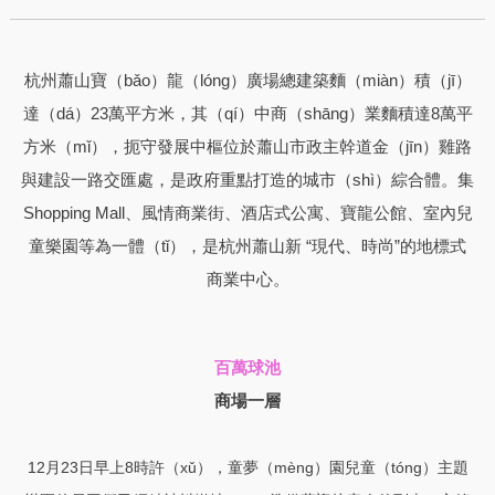
杭州蕭山寶（bǎo）龍（lóng）廣場總建築麵（miàn）積（jī）
達（dá）23萬平方米，其（qí）中商（shāng）業麵積達8萬平
方米（mǐ），扼守發展中樞位於蕭山市政主幹道金（jīn）雞路
與建設一路交匯處，是政府重點打造的城市（shì）綜合體。集
Shopping Mall、風情商業街、酒店式公寓、寶龍公館、室內兒
童樂園等為一體（tǐ），是杭州蕭山新 “現代、時尚”的地標式
商業中心。
百萬球池
商場一層
12月23日早上8時許（xǔ），童夢（mèng）園兒童（tóng）主題