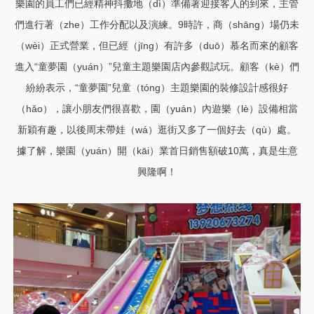
樂園的員工們已經精神抖擻地（dì）準備著迎接客人的到來，主管
們進行著（zhe）工作分配以及演練。9時許，商（shāng）場仍未
（wèi）正式營業，但已經（jīng）有許多（duō）慕名而來的顧客
進入“童夢園（yuán）”兒童主題樂園店內參觀試玩。顧客（kè）們
紛紛表示，“童夢園”兒童（tóng）主題樂園的裝修設計感很好
（hǎo），讓小朋友們很喜歡，園（yuán）內遊樂（lè）設備相當
新穎有趣，以後周末帶娃（wá）逛街又多了一個好去（qù）處。
據了解，樂園（yuán）開（kāi）業首日銷售額破10萬，真是生意
興隆啊！