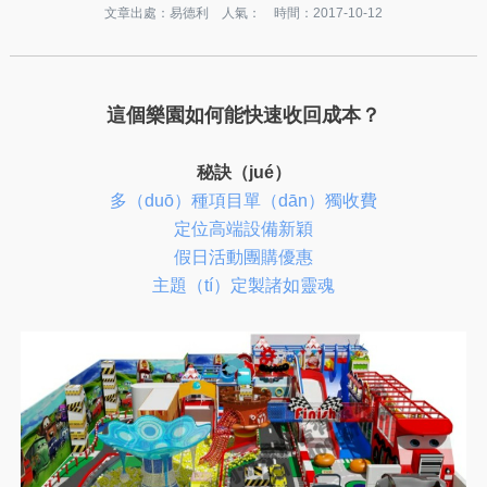
文章出處：易德利 人氣：
時間：2017-10-12
這個樂園如何能快速收回成本？
秘訣（jué）
多（duō）種項目單（dān）獨收費
定位高端設備新穎
假日活動團購優惠
主題（tí）定製諸如靈魂