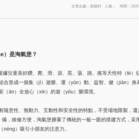
文章出處：易德利 人氣：
時間：2020-
me）是淘氣堡？
根據兒童喜好鑽、爬、滑、滾、晃、蕩、跳、搖等天性特（tè）征
組合形成一個集（jí）遊樂、運（yùn）動、益智、健（jiàn
安（ān）全放心（xīn）的遊（yóu）樂環境。
有隨意性、無動力、互動性和安全性的特點，不受場地限製，還
è）備，維修方便，淘氣堡摒棄了傳統的一板一眼的搭建方式，采
（néng）吸引小朋友的注意力。