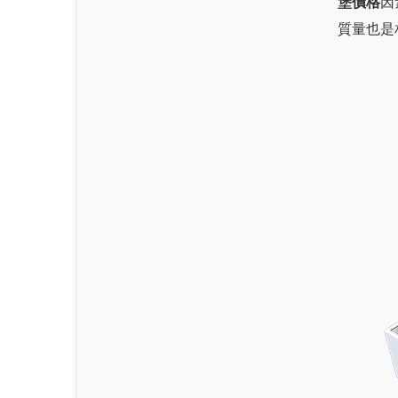
堡價格
因
質量也是