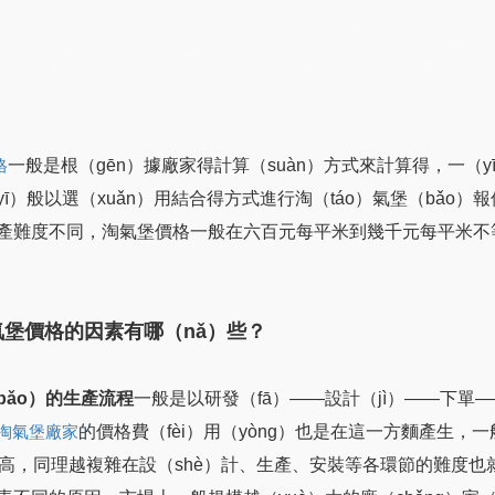
一般是根（gēn）據廠家得計算（suàn）方式來計算得，一（
格
yī）般以選（xuǎn）用結合得方式進行淘（táo）氣堡（bǎo）
產難度不同，淘氣堡價格一般在六百元每平米到幾千元每平米不
氣堡價格的因素有哪（nǎ）些？
bǎo）的生產流程
一般是以研發（fā）——設計（jì）——下
的價格費（fèi）用（yòng）也是在這一方麵產生，
淘氣堡廠家
越高，同理越複雜在設（shè）計、生產、安裝等各環節的難度