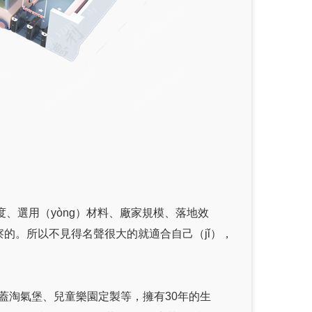
度、選用（yòng）材料、廠家規模、落地效
考察的。所以不見得名聲很大的就適合自己（jǐ），
涵蓋淘氣堡、兒童樂園定製等，擁有30年的生