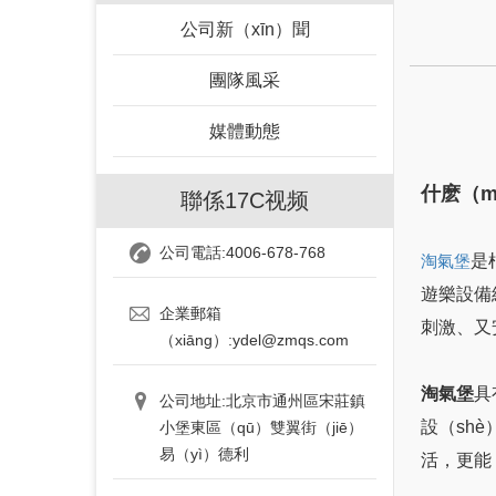
公司新（xīn）聞
團隊風采
媒體動態
什麽（
聯係17C视频
公司電話:4006-678-768
是
淘氣堡
遊樂設備
企業郵箱
刺激、又
（xiāng）:ydel@zmqs.com
淘氣堡
具
公司地址:北京市通州區宋莊鎮
設（sh
小堡東區（qū）雙翼街（jiē）
易（yì）德利
活，更能