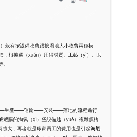
yī）般有按設備收費跟按場地大小收費兩種模
報價，根據選（xuǎn）用得材質、工藝（yì）、以
等。
單——生產——運輸——安裝——落地的流程進行
一般選購的淘氣（qì）堡設備越（yuè）複雜價格
也就越大，再者就是廠家員工的費用也是引起
淘氣