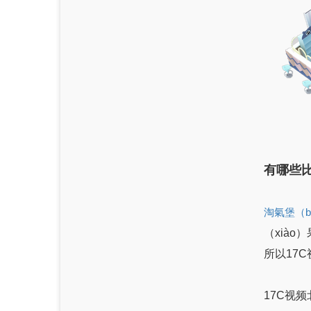
有哪些
淘氣堡（b
（xià
所以17
17C视