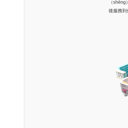
（shē
後服務到