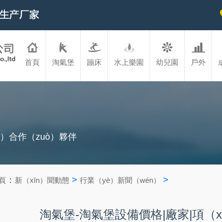
首頁
淘氣堡
蹦床
水上樂園
幼兒園
戶外
ī）合作（zuò）夥伴
：
>
>
頁
新（xīn）聞動態
行業（yè）新聞（wén）
淘氣堡-淘氣堡設備價格|廠家|項（x