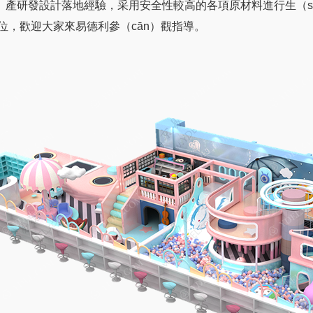
ng）產研發設計落地經驗，采用安全性較高的各項原材料進行生（shē
位，歡迎大家來易德利參（cān）觀指導。