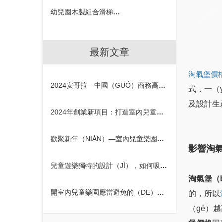
幼兒園木製組合滑梯設（SHÈ）備
最新文章
淘氣堡價
2024安哥拉—中國（GUÓ）商務高（GĀO）峰論（LÙN）壇在京（JĪNG）召開
式，一（
及設計生
2024年創業新項目：打造室內兒童樂園的契機
歡聚新年（NIÁN）—室內兒童樂園元旦活動策劃（HUÁ）方案
影響淘
兒童遊樂獨特的設計（JÌ），如何吸引孩子的（DE）注意力
淘氣堡（
開室內兒童樂園應當避免的（DE）誤區
的，所以
（gé）