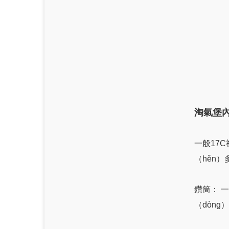
淘氣堡
一般17
（hěn
鑽筒： 
（dòng