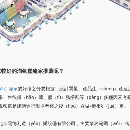
比較好的淘氣堡廠家推薦呢？
的好壞之分要根據，設計質量、產品生（shēng）產速
ǎo）廠家
o）果、售後保（bǎo）障、服（fú）務搭配等（děng）多種因素
C视频還是建議進行現場考察之後（hòu）在做相關決（jué）定。
频北京易德利遊（yóu）樂設備有限公司，主要業務範圍（wéi）