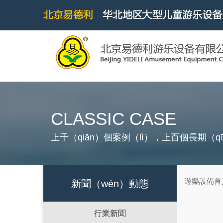
CLASSIC CASE
上千（qiān）個案例（lì），上百個長期（q
遊樂設備首
新聞（wén）動態
行業新聞