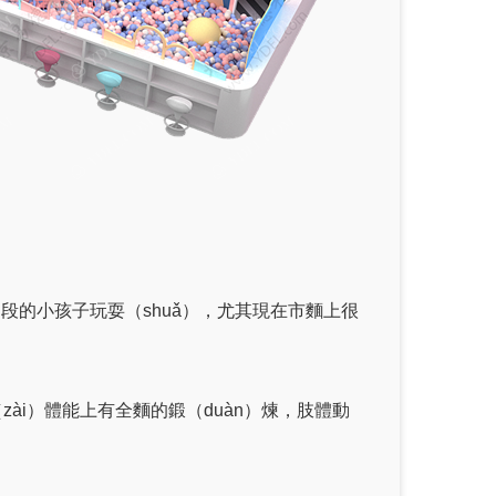
）段的小孩子玩耍（shuǎ），尤其現在市麵上很
：
zài）體能上有全麵的鍛（duàn）煉，肢體動