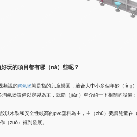
內好玩的項目都有哪（nǎ）些呢？
C视频說的
就是指的兒童樂園，適合大中小多個年齡（líng
淘氣堡
）多淘氣堡設備以定製為主，就簡（jiǎn）單介紹一下相關的設備
一般以木製和安全性較高的pvc塑料為主，主（zhǔ）要讓兒童在（
）作（zuò）得到發展。