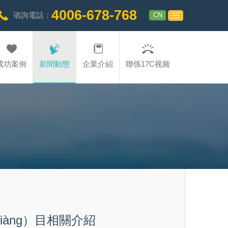
4006-678-768
CN
谘詢電話：
成功案例
新聞動態
企業介紹
聯係17C视频
iàng）目相關介紹