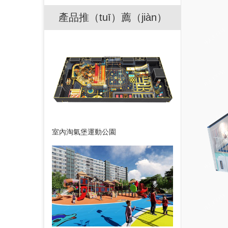
產品推（tuī）薦（jiàn）
室內淘氣堡運動公園