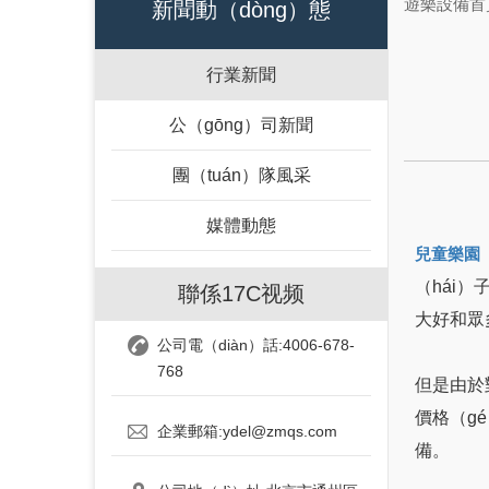
遊樂設備首
新聞動（dòng）態
行業新聞
公（gōng）司新聞
團（tuán）隊風采
媒體動態
兒童樂園（
（hái
聯係17C视频
大好和眾
公司電（diàn）話:4006-678-
768
但是由於
價格（g
企業郵箱:ydel@zmqs.com
備。