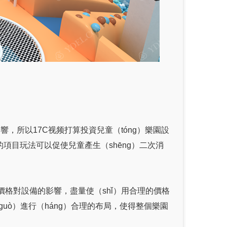
響，所以17C视频打算投資兒童（tóng）樂園設
的項目玩法可以促使兒童產生（shēng）二次消
慮價格對設備的影響，盡量使（shǐ）用合理的價格
uò）進行（háng）合理的布局，使得整個樂園