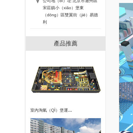
公司地（dì）址:北京市通州區
宋莊鎮小（xiǎo）堡東
（dōng）區雙翼街（jiē）易德
利
產品推薦
室內淘氣（QÌ）堡運動（DÒNG）公（GŌNG）園（YUÁN）