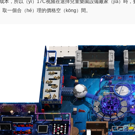
裝成本，所以（yǐ）17C视频在選擇兒童樂園設備廠家（jiā）時，
g）取一個合（hé）理的價格空（kōng）間。