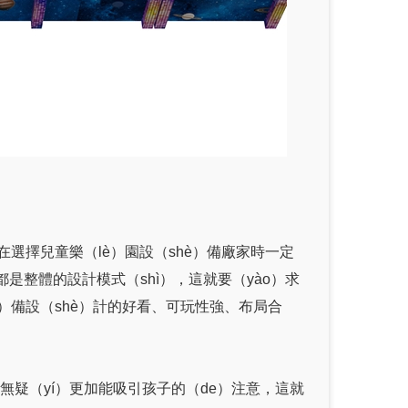
在選擇兒童樂（lè）園設（shè）備廠家時一定
都是整體的設計模式（shì），這就要（yào）求
è）備設（shè）計的好看、可玩性強、布局合
無疑（yí）更加能吸引孩子的（de）注意，這就