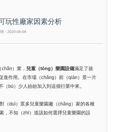
可玩性廠家因素分析
：2020-06-09
chǎn）業，
兒童（tóng）樂園設備
滿足了孩
進作用。在市場（chǎng）前（qián）景一片
，不（bú）少人紛紛加入到這個行業中來。
）對（duì）眾多兒童樂園廠（chǎng）家的各種
素，不知（zhī）道該如何選擇兒童樂園的設