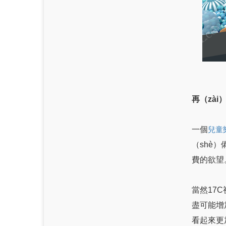
再（zà
一個
兒童
（shè
費的欲望
當然17
盡可能增
看起來更