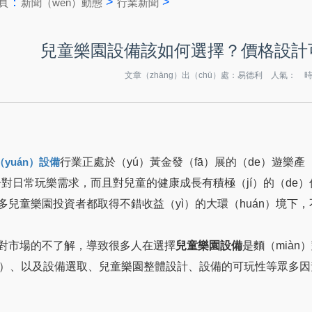
：
>
>
頁
新聞（wén）動態
行業新聞
兒童樂園設備該如何選擇？價格設計
文章（zhāng）出（chū）處：易德利 人氣：
時間
行業正處於（yú）黃金發（fā）展的（de）遊樂產（
yuán）設備
）子對日常玩樂需求，而且對兒童的健康成長有積極（jí）的（de）促
多兒童樂園投資者都取得不錯收益（yì）的大環（huán）境下
對市場的不了解，導致很多人在選擇
兒童樂園設備
是麵（miàn
é）、以及設備選取、兒童樂園整體設計、設備的可玩性等眾多因