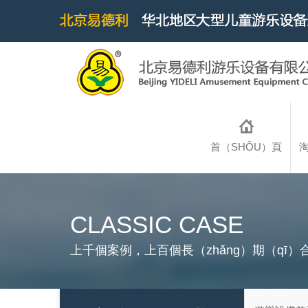
首（SHǑU）頁
CLASSIC CASE
上千個案例，上百個長（zhǎng）期（qī）