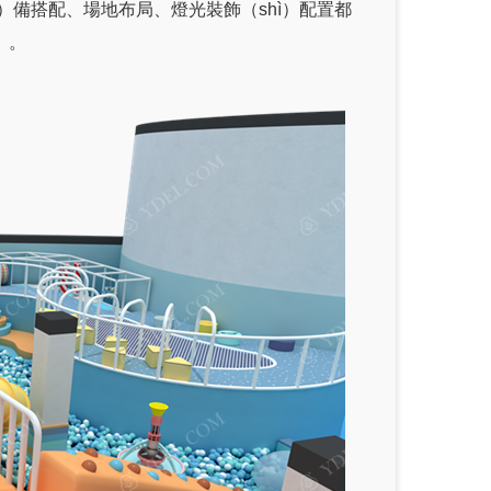
）備搭配、場地布局、燈光裝飾（shì）配置都
）。