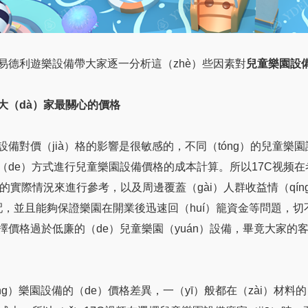
易德利遊樂設備帶大家逐一分析這（zhè）些因素對
兒童樂園設
大（dà）家最關心的價格
設備對價（jià）格的影響是很敏感的，不同（tóng）的兒童樂
（de）方式進行兒童樂園設備價格的成本計算。所以17C视频在
n）的實際情況來進行參考，以及周邊覆蓋（gài）人群收益情（qí
分配，並且能夠保證樂園在開業後迅速回（huí）籠資金等問題，切不
擇價格過於低廉的（de）兒童樂園（yuán）設備，畢竟大家的
óng）樂園設備的（de）價格差異，一（yī）般都在（zài）材料