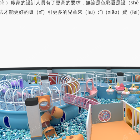
bèi）廠家的設計人員有了更高的要求，無論是色彩還是設（shè
才能更好的吸（xī）引更多的兒童來（lái）消（xiāo）費（fèi