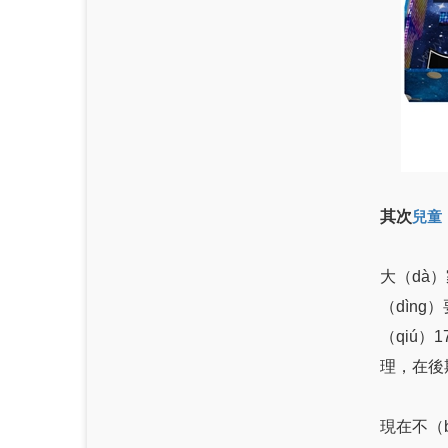
其次
兒童
大（dà
（dìn
（qiú
理，在後
現在不（