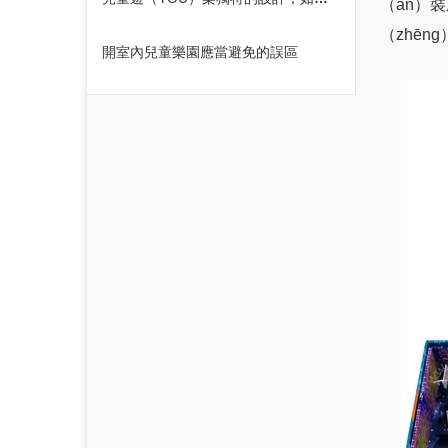
（ān）
（zhēn
開室內兒童樂園應當避免的誤區