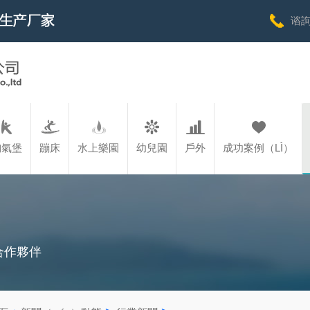
谘詢
淘氣堡
蹦床
水上樂園
幼兒園
戶外
成功案例（LÌ）
合作夥伴