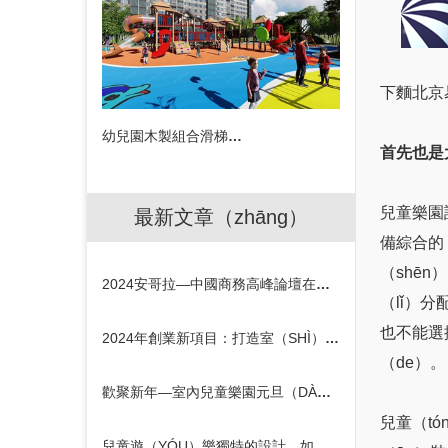
下麵北京
幼兒園木製組合滑梯設備
首先也是
兒童樂園
最新文章（zhāng）
備綜合的
（shē
2024安哥拉—中國商務高峰論壇在京召開
（lǐ）
也不能選
2024年創業新項目：打造室（SHÌ）內兒童樂園的契機
（de）。
歡聚新年—室內兒童樂園元旦（DÀN）活動策劃方案
兒童（t
兒童遊（YÓU）樂獨特的設計，如何吸引孩子（ZǏ）的注意力