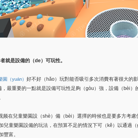
i）者就是設備的（de）可玩性。
好不好（hǎo）玩對能否吸引多次消費有著很大的影
樂園（yuán）
）備，最重要的一點就是設備可玩性足夠（gòu）強，設備（bèi）
。
C视频在兒童樂園設（shè）備（bèi）選擇的時候也是要多方考
加兒童樂園設備的玩法，在預算不足的情況下可（kě）以通過（g
加豐富。