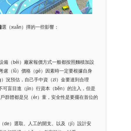
備
選（xuǎn）擇的一些影響：
園設備（bèi）廠家報價方式一般都按照麵積加設
考慮（lǜ）價格（gé）因素時一定要根據自身
ng）況預估，自己手中資（zī）金要達到合理
可盲目進（jìn）行資本（běn）的注入，但是
客戶群體都是兒（ér）童，安全性是要擺在首位的
的（de）選取、人工的開支、以及（jí）設計安