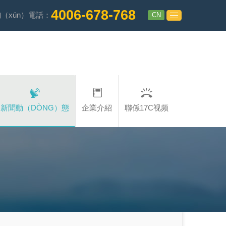
4006-678-768
CN
（xún）電話：
新聞動（DÒNG）態
企業介紹
聯係17C视频