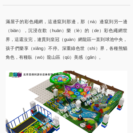
滿屋子的彩色繩網，這邊竄到那邊，那（nà）邊竄到另一邊
（biān），沉浸在歡（huān）樂（lè）的（de）彩色繩網世
界，這還沒完，連貫到皇冠（guàn）網龍區一直到球池中央，
孩子們樂享（xiǎng）不停。深重綠色世（shì）界，各種熊貓
角色，有種臥（wò）龍山區（qū）美感（gǎn）。