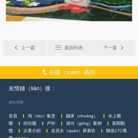
上一篇
返回列表
下一篇
在線（xiàn）谘詢
友情鏈（liàn）接：
網站地圖
首頁
淘（táo）氣堡
蹦床（chuáng）
水上樂
園
幼兒園
戶外
成功（gōng）案例
新聞動
態
企業介紹
首頁全（quán）屏廣告
聯係17C视