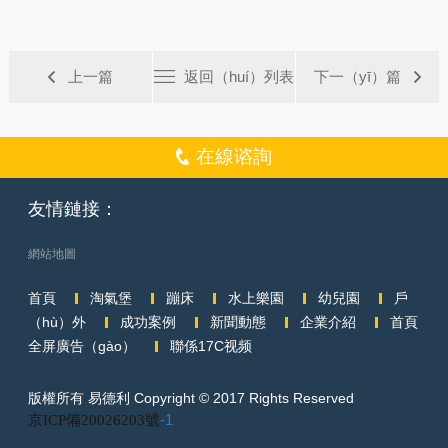
上一篇
返回（huí）列表
下一（yī）篇
在線谘詢
友情鏈接：
網站地圖
首頁
淘氣堡
蹦床
水上樂園
幼兒園
戶
（hù）外
成功案例
新聞動態
企業介紹
首頁
全屏廣告（gào）
聯係17C视频
版權所有 易德利 Copyright © 2017 Rights Reserved
京ICP備20026203號
-1