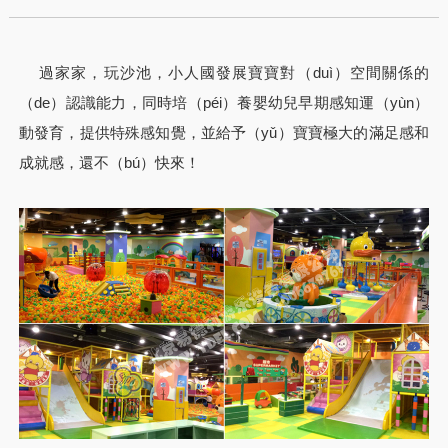
過家家，玩沙池，小人國發展寶寶對（duì）空間關係的
（de）認識能力，同時培（péi）養嬰幼兒早期感知運（yùn）
動發育，提供特殊感知覺，並給予（yǔ）寶寶極大的滿足感和
成就感，還不（bú）快來！