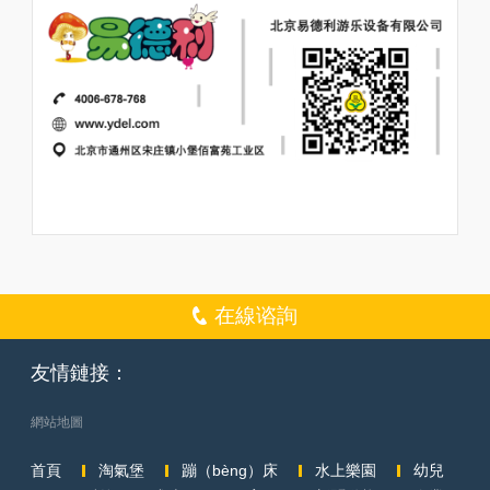
在線谘詢
友情鏈接：
網站地圖
首頁
淘氣堡
蹦（bèng）床
水上樂園
幼兒