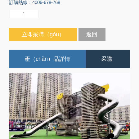
訂購熱線：4006-678-768
立即采購（gòu）
返回
產（chǎn）品詳情
采購