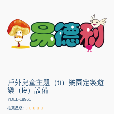
戶外兒童主題（tí）樂園定製遊
樂（lè）設備
YDEL-18961
推薦星級: