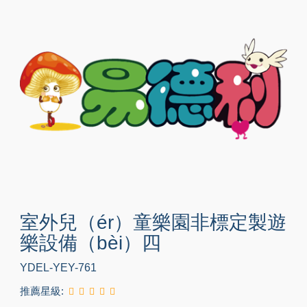
室外兒（ér）童樂園非標定製遊
樂設備（bèi）四
YDEL-YEY-761
推薦星級: