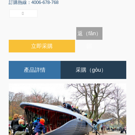
訂購熱線：4006-678-768
返（fǎn）
立即采購
回
產品詳情
采購（gòu）