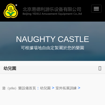
NAUGHTY CASTLE
可根據場地自由定製屬於您的樂園
幼兒園
：
>
>
遊（yóu）樂設備首頁
幼兒園
室外拓展訓練