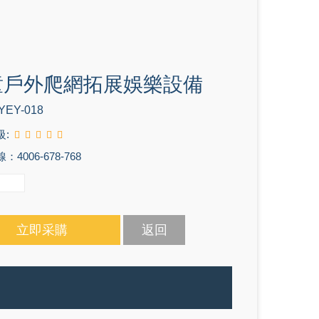
童戶外爬網拓展娛樂設備
YEY-018
級:
4006-678-768
立即采購
返回