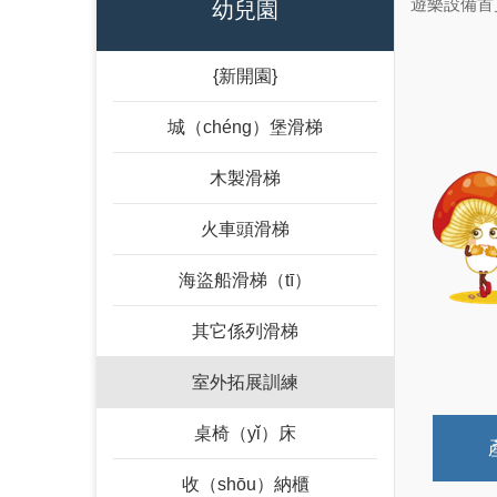
遊樂設備首
幼兒園
{新開園}
城（chéng）堡滑梯
木製滑梯
火車頭滑梯
海盜船滑梯（tī）
其它係列滑梯
室外拓展訓練
桌椅（yǐ）床
收（shōu）納櫃