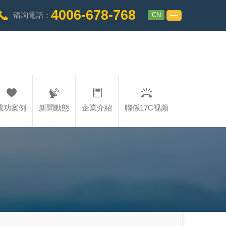
4006-678-768
CN
谘詢電話：
成功案例
新聞動態
企業介紹
聯係17C视频