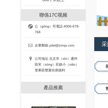
聯係17C视频
公（gōng）司電話:4006-678-
768
采
企業郵箱:ydel@zmqs.com
公司地址:北京市（shì）通州
區宋（sòng）莊鎮小（xiǎo）
堡東區雙翼街易德利
產品推薦