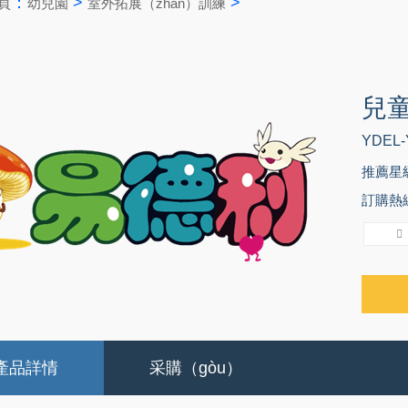
：
>
>
頁
幼兒園
室外拓展（zhǎn）訓練
兒
YDEL-
推薦星
訂購熱線：
產品詳情
采購（gòu）