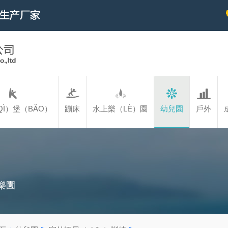
Ì）堡（BǍO）
蹦床
水上樂（LÈ）園
幼兒園
戶外
樂園