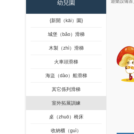
遊樂設備首
幼兒園
{新開（kāi）園}
城堡（bǎo）滑梯
木製（zhì）滑梯
火車頭滑梯
海盜（dào）船滑梯
其它係列滑梯
室外拓展訓練
桌（zhuō）椅床
收納櫃（guì）