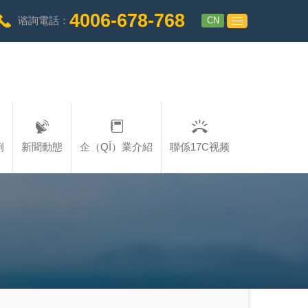
4006-678-768
CN
谘詢電話：
例
新聞動態
企（QǏ）業介紹
聯係17C视频