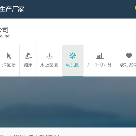
淘氣堡
蹦床
水上樂園
幼兒園
戶（HÙ）外
成功案