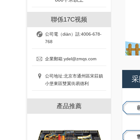
聯係17C视频
公司電（diàn）話:4006-678-
768
企業郵箱:ydel@zmqs.com
公司地址:北京市通州區宋莊鎮
采
小堡東區雙翼街易德利
產品推薦