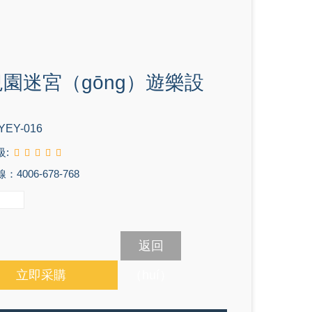
園迷宮（gōng）遊樂設
YEY-016
級:
4006-678-768
返回
立即采購
（huí）