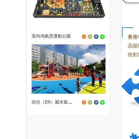
室內淘氣堡運動公園
幼兒（ÉR）園木製組合滑梯設備