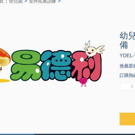
：
>
>
頁
幼兒園
室外拓展訓練
幼兒
備
YDEL-
推薦星
訂購熱線：