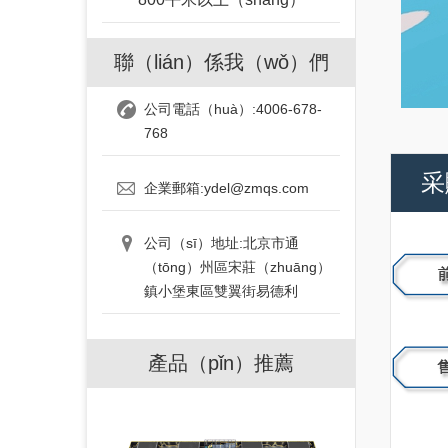
聯（lián）係我（wǒ）們
公司電話（huà）:4006-678-
768
采
企業郵箱:ydel@zmqs.com
公司（sī）地址:北京市通
（tōng）州區宋莊（zhuāng）
鎮小堡東區雙翼街易德利
產品（pǐn）推薦