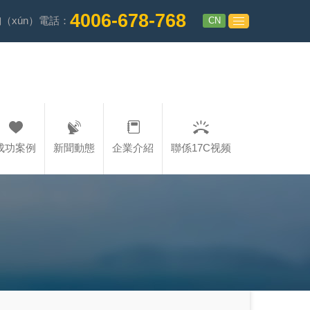
4006-678-768
CN
（xún）電話：
成功案例
新聞動態
企業介紹
聯係17C视频