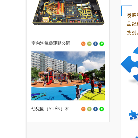
室內淘氣堡運動公園
幼兒園（YUÁN）木製組合滑梯設備