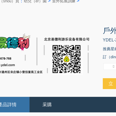
：
>
>
shǒu）頁
幼兒（ér）園
室外拓展訓練
戶
YDEL-
推薦星
訂（dìn
立（
產品詳情
采購