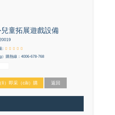
外兒童拓展遊戲設備
20019
級:
g）購熱線：4006-678-768
lì）即采（cǎi）購
返回