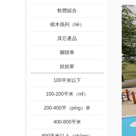
軟體組合
積木係列（liè）
其它產品
腳踏車
娃娃家
100平米以下
100-200平米（mǐ）
200-400平（píng）米
400-800平米
800平米以上（shàng）