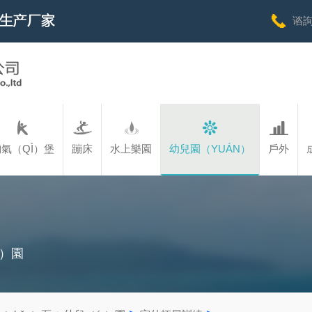
谘詢
氣（QÌ）堡
蹦床
水上樂園
幼兒園（YUÁN）
戶外
è）園