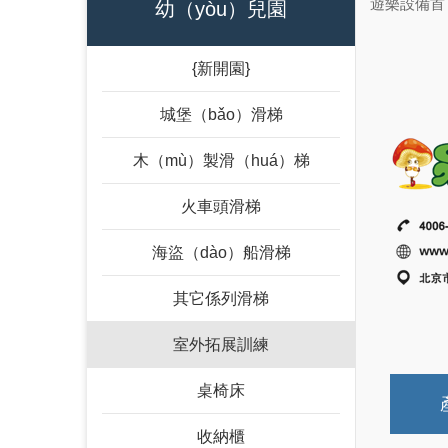
遊樂設備首（
幼（yòu）兒園
{新開園}
城堡（bǎo）滑梯
木（mù）製滑（huá）梯
火車頭滑梯
海盜（dào）船滑梯
其它係列滑梯
室外拓展訓練
桌椅床
收納櫃