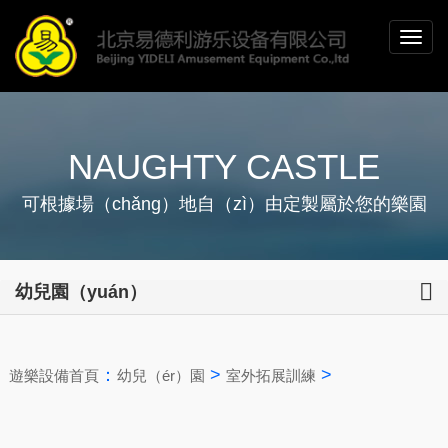
NAUGHTY CASTLE
可根據場（chǎng）地自（zì）由定製屬於您的樂園
幼兒園（yuán）
：
>
>
遊樂設備首頁
幼兒（ér）園
室外拓展訓練