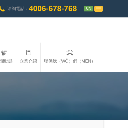
4006-678-768
CN
谘詢電話：
聞動態
企業介紹
聯係我（WǑ）們（MEN）