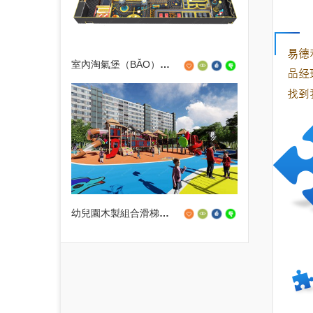
室內淘氣堡（BǍO）運動公園
幼兒園木製組合滑梯設備