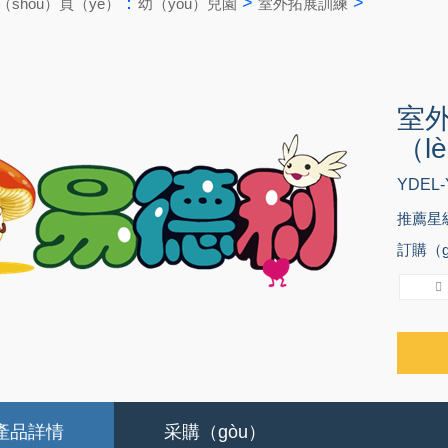
：
>
>
shǒu）頁（yè）
幼（yòu）兒園
室外拓展訓練
室外
（l
YDEL-
推薦星
訂購（gò
產品詳情
采購（gòu）