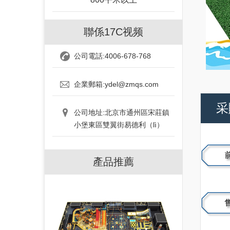
聯係17C视频
公司電話:4006-678-768
企業郵箱:ydel@zmqs.com
采
公司地址:北京市通州區宋莊鎮
小堡東區雙翼街易德利（lì）
產品推薦