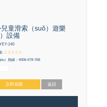
兒童滑索（suǒ）遊樂
è）設備
YEY-240
級:
u）熱線：4006-678-768
立即采購
返回