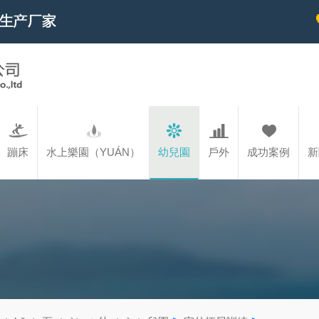
蹦床
水上樂園（YUÁN）
幼兒園
戶外
成功案例
新