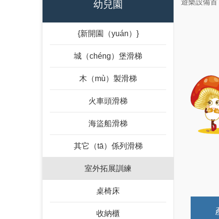
遊樂設備首（
幼兒園
{新開園（yuán）}
城（chéng）堡滑梯
木（mù）製滑梯
火車頭滑梯
海盜船滑梯
其它（tā）係列滑梯
室外拓展訓練
桌椅床
收納櫃