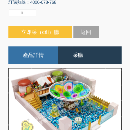
訂購熱線：4006-678-768
立即采（cǎi）購
返回
產品詳情
采購