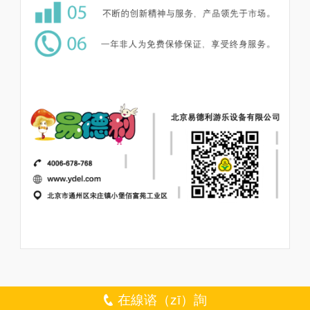
在線谘（zī）詢