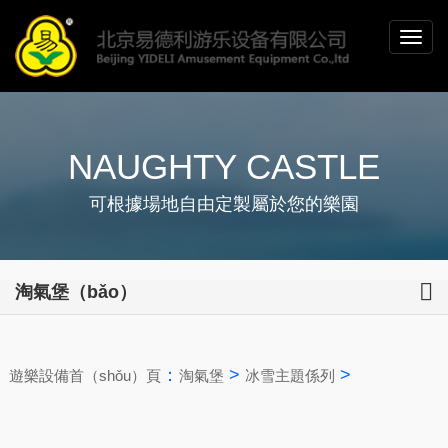
NAUGHTY CASTLE
可根據場地自由定製屬於您的樂園
淘氣堡（bǎo）
：
>
>
遊樂設備首（shǒu）頁
淘氣堡
冰雪主題係列