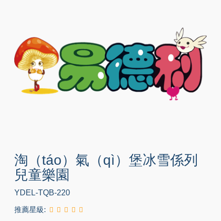
淘（táo）氣（qì）堡冰雪係列
兒童樂園
YDEL-TQB-220
推薦星級: