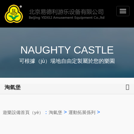
NAUGHTY CASTLE
可根據（jù）場地自由定製屬於您的樂園
淘氣堡
：
>
>
遊樂設備首頁（yè）
淘氣堡
運動拓展係列