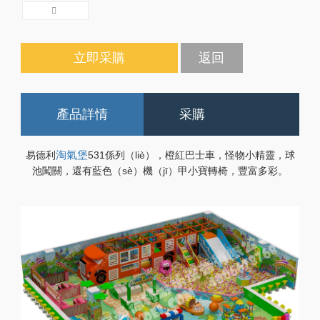
立即采購
返回
產品詳情
采購
易德利
淘氣堡
531係列（liè），橙紅巴士車，怪物小精靈，球
池闖關，還有藍色（sè）機（jī）甲小寶轉椅，豐富多彩。