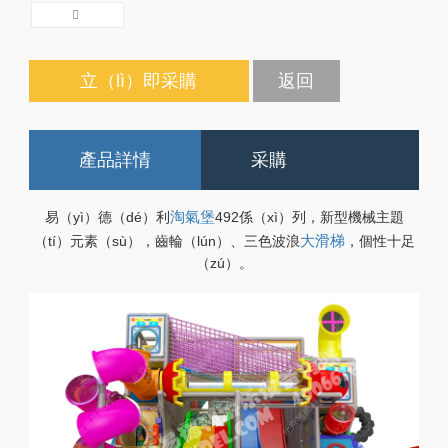
立（lì）即采購
返回
產品詳情
采購
易（yì）德（dé）利
淘氣堡
492係（xì）列，新型機械主題
（tí）元素（sù），齒輪（lún）、三色波浪
大滑梯
，個性十足
（zú）。