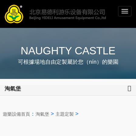
NAUGHTY CASTLE
可根據場地自由定製屬於您（nín）的樂園
淘氣堡
：
>
>
遊樂設備首頁
淘氣堡
主題定製