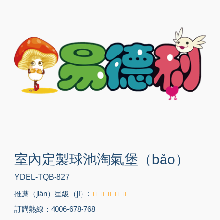
室內定製球池淘氣堡（bǎo）
YDEL-TQB-827
推薦（jiàn）星級（jí）:
訂購熱線：4006-678-768