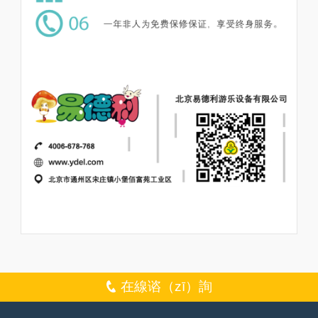
在線谘（zī）詢