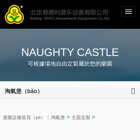
NAUGHTY CASTLE
可根據場地自由定製屬於您的樂園
淘氣堡（bǎo）
：
>
>
遊樂設備首頁（yè）
淘氣堡
主題定製