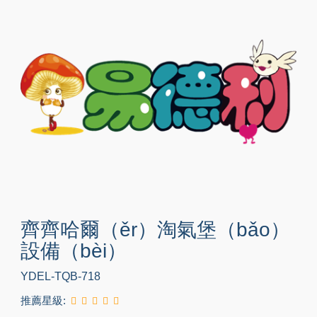
齊齊哈爾（ěr）淘氣堡（bǎo）
設備（bèi）
YDEL-TQB-718
推薦星級: