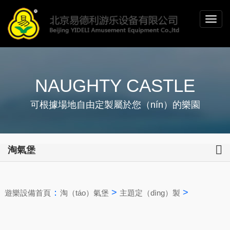
NAUGHTY CASTLE
可根據場地自由定製屬於您（nín）的樂園
淘氣堡
：
>
>
遊樂設備首頁
淘（táo）氣堡
主題定（dìng）製