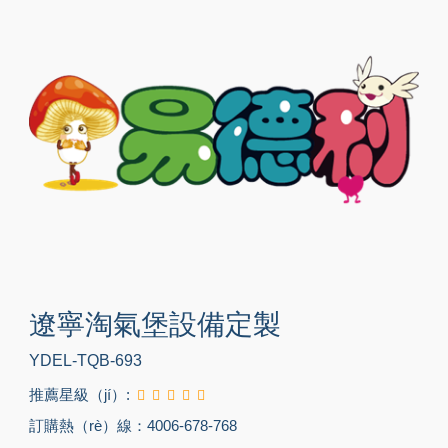
遼寧淘氣堡設備定製
YDEL-TQB-693
推薦星級（jí）:
訂購熱（rè）線：4006-678-768