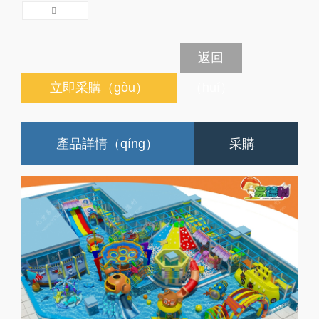
返回
立即采購（gòu）
（huí）
產品詳情（qíng）
采購