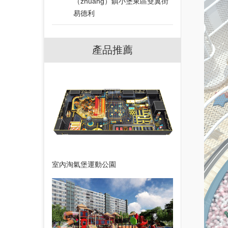
（zhuāng）鎮小堡東區雙翼街
易德利
產品推薦
室內淘氣堡運動公園