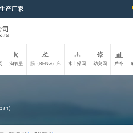
頁
淘氣堡
蹦（BÈNG）床
水上樂園
幼兒園
戶外
àn）