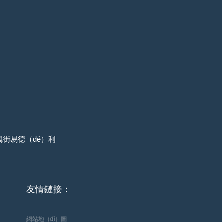
街易德（dé）利
友情鏈接：
網站地（dì）圖