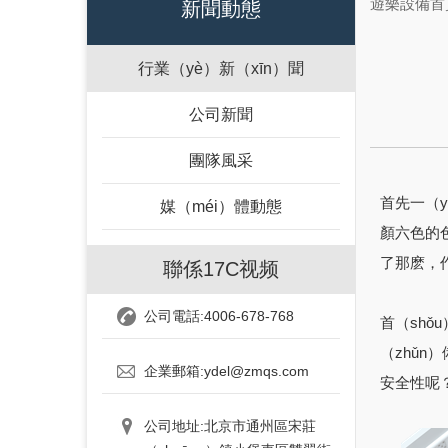
遊樂設備首
新聞動態
行業（yè）新（xīn）聞
公司新聞
團隊風采
首先一（y
媒（méi）體動態
顏六色的色
了那麽，
聯係17C视频
公司電話:4006-678-768
首（sh
（zhǔn
企業郵箱:ydel@zmqs.com
安全性呢
公司地址:北京市通州區宋莊