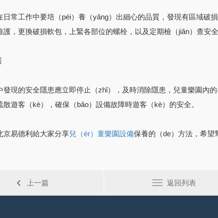
日常工作中要培（péi）養（yǎng）出細心的品質，發現有區域破損
維護，更換破損軟包，上緊各部位的螺栓，以及定期檢（jiǎn）查安
護
中發現的安全隱患應立即停止（zhǐ），及時消除隱患，兒童樂園內的
散遊客（kè），確保（bǎo）設備故障時遊客（kè）的安全。
北京易德利給大家分享
保養的（de）方法，希望
兒（ér）童樂園設備
上一篇
返回列表