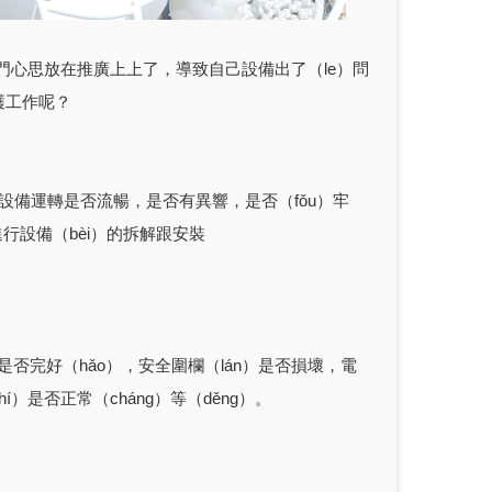
一門心思放在推廣上上了，導致自己設備出了（le）問
護工作呢？
設備運轉是否流暢，是否有異響，是否（fǒu）牢
進行設備（bèi）的拆解跟安裝
是否完好（hǎo），安全圍欄（lán）是否損壞，電
í）是否正常（cháng）等（děng）。