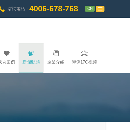
4006-678-768
CN
谘詢電話：
成功案例
新聞動態
企業介紹
聯係17C视频