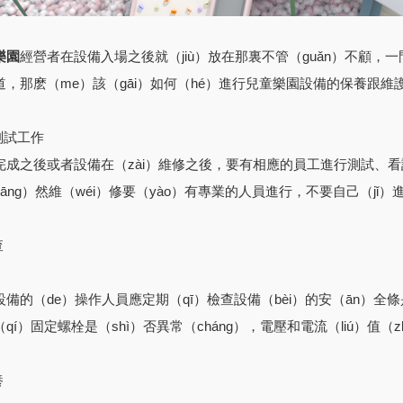
樂園
經營者在設備入場之後就（jiù）放在那裏不管（guǎn）不顧，
道，那麽（me）該（gāi）如何（hé）進行兒童樂園設備的保養跟維
測試工作
完成之後或者設備在（zài）維修之後，要有相應的員工進行測試、看
āng）然維（wéi）修要（yào）有專業的人員進行，不要自己（jǐ）
查
設備的（de）操作人員應定期（qī）檢查設備（bèi）的安（ān）全條
qí）固定螺栓是（shì）否異常（cháng），電壓和電流（liú）值（zh
養