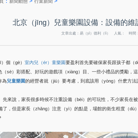
：
>
>
頁
新聞動態
行業新聞
北京（jīng）兒童樂園設備：設備的維
文章出處：易（yì）德利（lì） 人氣：
時間：2
ī）個（gè）
要盈利首先要確保家長跟孩子都（dōu
室內兒（ér）童樂園
（sè）彩搭配、好玩的遊戲項（xiàng）目、一些小禮品的獎勵，這些
作為
的經營者就（jiù）要考慮，到底該用（yòng）什麽方
兒童樂園
ǒu）先來說，家長很多時候不注重設備（bèi）的可玩性，不少家長
）備了，但是家長（zhǎng）注意（yì）的點是，場館的衛生程度（
？