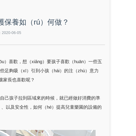
護保養如（rú）何做？
020-06-05
）喜歡，想（xiǎng）要孩子喜歡（huān）一些五
足夠吸（xī）引到小孩（hái）的注（zhù）意力
法讓家長也喜歡呢？
在被自己孩子拉到區域來的時候，就已經做好消費的準
dù）、以及安全性，如何（hé）提高兒童樂園的設備的