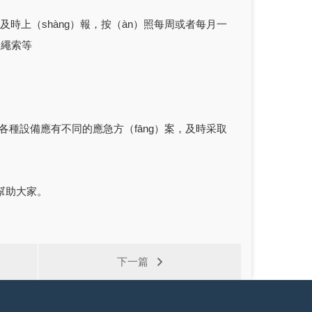
及時上（shàng）報，按（àn）照每周或者每月一
全繩索等
各種設備應有不同的應急方（fāng）案，及時采取
幫助大家。
下一篇