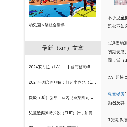
不少
兒童
幼兒園木製組合滑梯設備
題都不知
1.設備的
最新（xīn）文章
初期安裝
固，當（d
2024安哥拉（LĀ）—中國商務高峰論壇在京召（ZHÀO）開
2.定期檢
2024年創業新項目：打造室內兒（ÉR）童樂園（YUÁN）的契機
兒童樂園
歡聚（JÙ）新年—室內兒童樂園元旦活動策劃方案
動機及其（
兒童遊樂獨特的設（SHÈ）計，如何吸引孩子的注意力
3.定期保