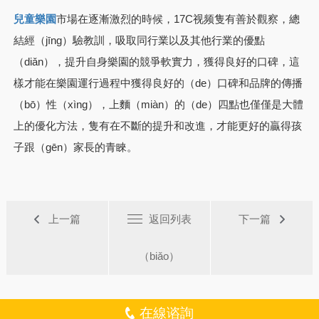
市場在逐漸激烈的時候，17C视频隻有善於觀察，總
兒童樂園
結經（jīng）驗教訓，吸取同行業以及其他行業的優點
（diǎn），提升自身樂園的競爭軟實力，獲得良好的口碑，這
樣才能在樂園運行過程中獲得良好的（de）口碑和品牌的傳播
（bō）性（xìng），上麵（miàn）的（de）四點也僅僅是大體
上的優化方法，隻有在不斷的提升和改進，才能更好的贏得孩
子跟（gēn）家長的青睞。
上一篇
返回列表
下一篇
（biǎo）
在線谘詢