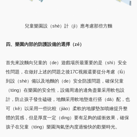
兒童樂園設（shè）計（jì）應考慮那些方麵
四、樂園內部的防護設備的選擇（zé）
首先來說麵向兒童的（de）遊戲場所最重要的是（shì）安全
性問題，在做好上述的問題之後17C视频還要從分考慮（lǜ）
到設（shè）備以及地麵的（de）安全防護問題，確保兒童
（tóng）在樂園的安全性，設備周邊的邊角盡量采用軟包設
計，防止孩子發生磕碰，地麵采用軟地墊進行搭（dā）配，也
可（kě）以采用一些比較（jiào）柔軟的地膠墊加噴繪提升整
體的質感，但是厚度一定（dìng）要有足夠的緩衝效果，確保
孩子在兒童（tóng）樂園淘氣堡內度過愉快的歡樂時光。