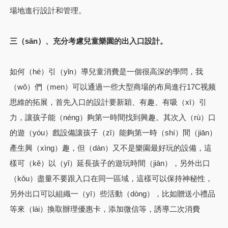
場地進行設計和管理。
三（sān）、充分考慮兒童樂園的出入口設計。
如何（hé）引（yǐn）導兒童消費是一個很高深的學問，我
（wǒ）們（men）可以通過一些大型商場的布局進行17C视频
思維的拓展，首先入口的設計要新穎、有趣、有吸（xī）引
力，讓孩子能（néng）夠第一時間找到興趣。其次入（rù）口
的遊（yóu）戲設備讓孩子（zǐ）能夠第一時（shí）間（jiān）
產生興（xìng）趣，但（dàn）又不是樂園最好玩的設備，這
樣可（kě）以（yǐ）延長孩子的遊玩時間（jiān），另外出口
（kǒu）盡量不要跟入口在同一區域，這樣可以保持神秘性，
另外出口可以組織一（yī）些活動（dòng），比如贈送小禮品
等來（lái）換取辦理優惠卡，添加微信等，誘導二次消費