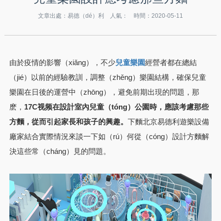
文章出處：易德（dé）利 人氣：
時間：2020-05-11
由於疫情的影響（xiǎng），不少
經營者都在總結
兒童樂園
（jié）以前的經驗教訓，調整（zhěng）樂園結構，確保兒童
樂園在日後的運營中（zhōng），避免前期出現的問題，那
麽，
17C视频在設計室內兒童（tóng）公園時，應該考慮那些
方麵，從而引起家長和孩子的興趣。
下麵北京易德利遊樂設備
廠家結合實際情況來談一下如（rú）何從（cóng）設計方麵解
決這些常（cháng）見的問題。