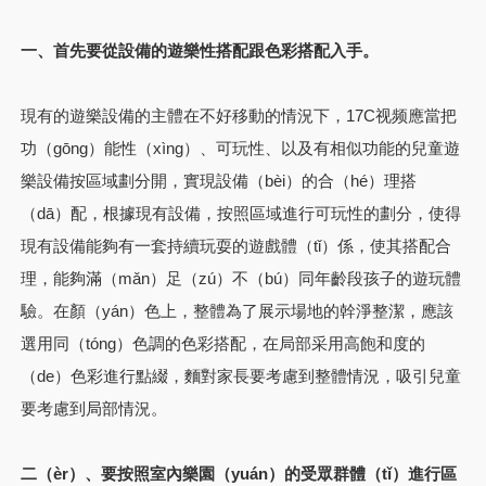
一、首先要從設備的遊樂性搭配跟色彩搭配入手。
現有的遊樂設備的主體在不好移動的情況下，17C视频應當把
功（gōng）能性（xìng）、可玩性、以及有相似功能的兒童遊
樂設備按區域劃分開，實現設備（bèi）的合（hé）理搭
（dā）配，根據現有設備，按照區域進行可玩性的劃分，使得
現有設備能夠有一套持續玩耍的遊戲體（tǐ）係，使其搭配合
理，能夠滿（mǎn）足（zú）不（bú）同年齡段孩子的遊玩體
驗。在顏（yán）色上，整體為了展示場地的幹淨整潔，應該
選用同（tóng）色調的色彩搭配，在局部采用高飽和度的
（de）色彩進行點綴，麵對家長要考慮到整體情況，吸引兒童
要考慮到局部情況。
二（èr）、要按照室內樂園（yuán）的受眾群體（tǐ）進行區