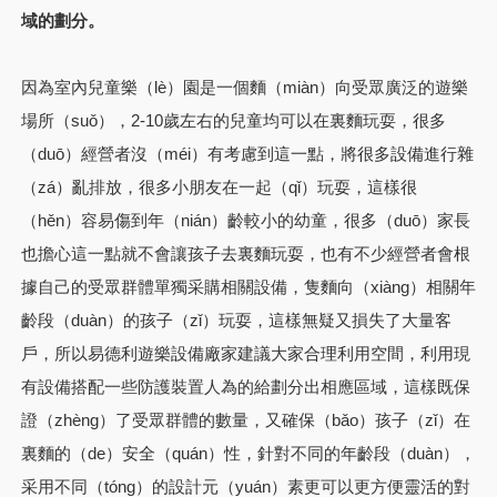
域的劃分。
因為室內兒童樂（lè）園是一個麵（miàn）向受眾廣泛的遊樂
場所（suǒ），2-10歲左右的兒童均可以在裏麵玩耍，很多
（duō）經營者沒（méi）有考慮到這一點，將很多設備進行雜
（zá）亂排放，很多小朋友在一起（qǐ）玩耍，這樣很
（hěn）容易傷到年（nián）齡較小的幼童，很多（duō）家長
也擔心這一點就不會讓孩子去裏麵玩耍，也有不少經營者會根
據自己的受眾群體單獨采購相關設備，隻麵向（xiàng）相關年
齡段（duàn）的孩子（zǐ）玩耍，這樣無疑又損失了大量客
戶，所以易德利遊樂設備廠家建議大家合理利用空間，利用現
有設備搭配一些防護裝置人為的給劃分出相應區域，這樣既保
證（zhèng）了受眾群體的數量，又確保（bǎo）孩子（zǐ）在
裏麵的（de）安全（quán）性，針對不同的年齡段（duàn），
采用不同（tóng）的設計元（yuán）素更可以更方便靈活的對