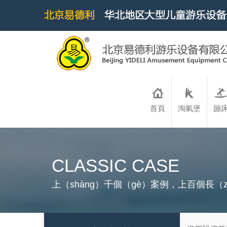
首頁
淘氣堡
蹦
CLASSIC CASE
上（shàng）千個（gè）案例，上百個長（z