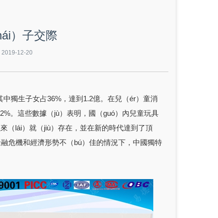
ái）子交際
19-12-20
，其中獨生子女占36%，達到1.2億。在兒（ér）童消
.2%。這些數據（jù）表明，國（guó）內兒童玩具
來（lái）就（jiù）存在，並在新的時代達到了頂
在金融危機和經濟形勢不（bú）佳的情況下，中國獨特