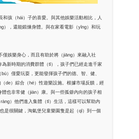
和孩（hái）子的喜愛。與其他娛樂活動相比，人
g），還能鍛煉身體。與在家看電影（yǐng）和玩
不僅娛樂身心，而且有助於將（jiāng）來融入社
作為新時期的消費群體（tǐ），孩子們已經走進千家
不（bú）僅愛玩耍，更能發揮孩子們的德、智、健、
（de）綜合（hé）性遊樂設施。根據市場反饋，經
身體也非常健（jiàn）康。與一些孤僻內向的孩子相
（ràng）他們進入集體（tǐ）生活，這樣可以幫助內
也是很關鍵，淘氣堡兒童樂園隻是起（qǐ）到一個