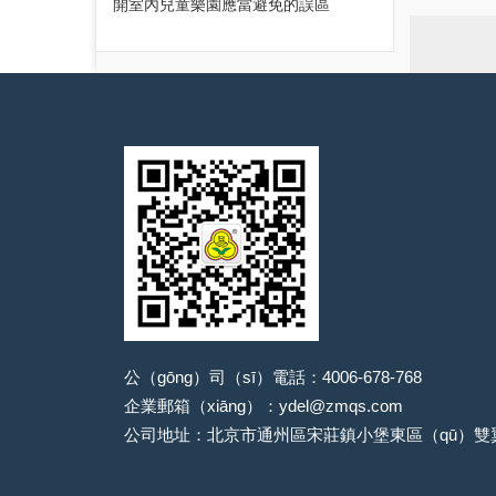
開室內兒童樂園應當避免的誤區
公（gōng）司（sī）電話：4006-678-768
企業郵箱（xiāng）：ydel@zmqs.com
公司地址：北京市通州區宋莊鎮小堡東區（qū）雙翼