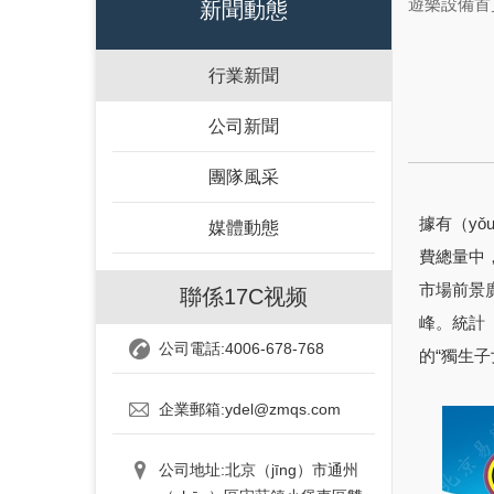
遊樂設備首
新聞動態
行業新聞
公司新聞
團隊風采
據有（yǒ
媒體動態
費總量中，
市場前景廣
聯係17C视频
峰。統計
公司電話:4006-678-768
的“獨生子
企業郵箱:ydel@zmqs.com
公司地址:北京（jīng）市通州