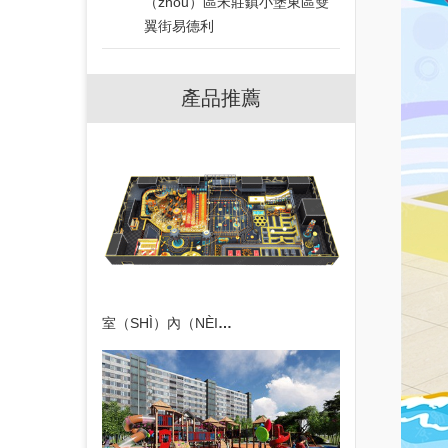
（zhōu）區宋莊鎮小堡東區雙
翼街易德利
產品推薦
室（SHÌ）內（NÈI）淘（TÁO）氣堡運動公園