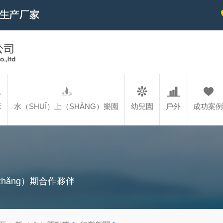
床
水（SHUǏ）上（SHÀNG）樂園
幼兒園
戶外
成功案例
hǎng）期合作夥伴