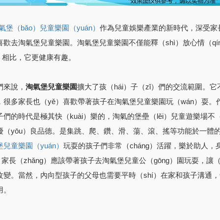
作為兒童娛樂產業的新時代，深受家長
）氣堡（bǎo）兒童樂園（yuán）
歡去淘氣堡兒童樂園。淘氣堡兒童樂園不僅能釋（shì）放心情（qín
ì）相比，它更健康有趣。
們來說，
淘氣堡兒童樂園
擴大了孩（hái）子（zǐ）們的交流範圍。它
，很多家長也（yě）喜歡帶著孩子在淘氣堡兒童樂園玩（wán）耍。
子們的時代是極其快（kuài）樂的，淘氣的堡壘（lěi）兒童遊樂場
優（yōu）良品德。是集跳、爬、鑽、滑、蕩、滾、搖等功能於一體的
玩耍的孩子們非常（cháng）活躍，樂於助人，
堡兒童樂園（yuán）
，家長（zhǎng）應該帶著孩子去淘氣堡兒童公（gōng）園玩耍，讓
改變。當然，內向型孩子的父母也需要平時（shí）在家和孩子溝通，
用。