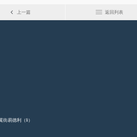
上一篇
返回列表
街易德利（lì）