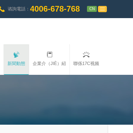
4006-678-768
CN
谘詢電話：
新聞動態
企業介（JIÈ）紹
聯係17C视频