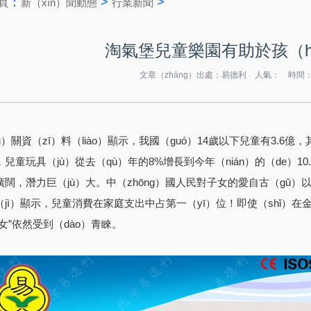
：
>
>
頁
新（xīn）聞動態
行業新聞
淘氣堡兒童樂園有助於孩（h
文章（zhāng）出處：易德利 人氣：
時間：20
u）關資（zī）料（liào）顯示，我國（guó）14歲以下兒童有3.6億
兒童玩具（jù）從去（qù）年的8%增長到今年（nián）的（de）10
闊，潛力巨（jù）大。中（zhōng）國人民對子女的愛自古（gǔ）以
（jì）顯示，兒童消費在家庭支出中占第一（yī）位！即使（shǐ）
女”依然受到（dào）青睞。