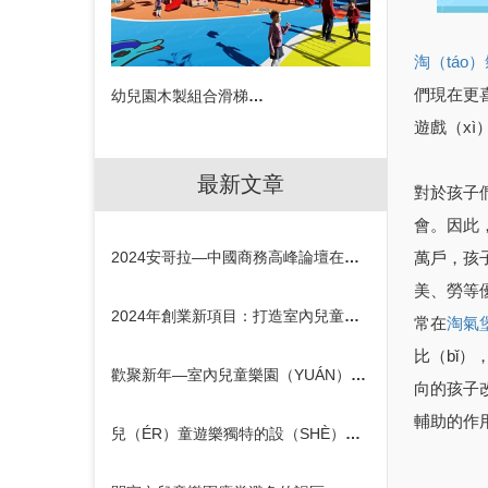
淘（táo
們現在更喜
幼兒園木製組合滑梯設備
遊戲（x
最新文章
對於孩子
會。因此
萬戶，孩
2024安哥拉—中國商務高峰論壇在京召開
美、勞等
2024年創業新項目：打造室內兒童樂園的契機
常在
淘氣
比（bǐ）
歡聚新年—室內兒童樂園（YUÁN）元旦活動策劃方（FĀNG）案
向的孩子
輔助的作
兒（ÉR）童遊樂獨特的設（SHÈ）計，如何吸引孩子的注意力