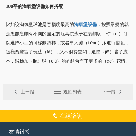
100平的淘氣堡設備如何搭配
比如說淘氣堡球池是意願度最高的
，按照常規的就
淘氣堡設備
是裏麵裏麵有不同的固定的玩具供孩子在裏麵玩，你（nǐ）可
以選擇小型的可移動滑梯，或者單人蹦（bèng）床進行搭配，
這樣既豐富了玩法（fǎ），又不浪費空間，還節（jiē）省了成
本，滑梯加（jiā）球（qiú）池的組合有了更多的（de）花樣。
上一篇
返回列表
下一篇
在線谘詢
友情鏈接：