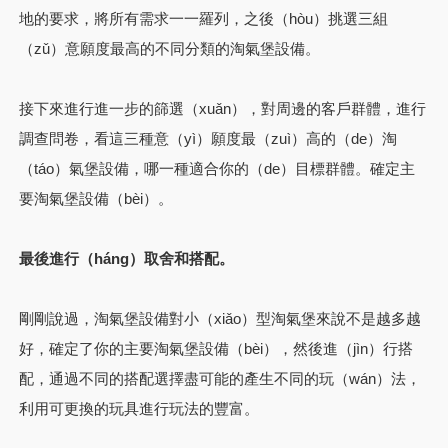
地的要求，將所有需求一一羅列，之後（hòu）挑選三組
（zǔ）意願度最高的不同分類的淘氣堡設備。
接下來進行進一步的篩選（xuǎn），對周邊的客戶群體，進行
調查問卷，看這三種意（yì）願度最（zuì）高的（de）淘
（táo）氣堡設備，哪一種適合你的（de）目標群體。確定主
要淘氣堡設備（bèi）。
最後進行（háng）取舍和搭配。
剛剛說過，淘氣堡設備對小（xiǎo）型淘氣堡來說不是越多越
好，確定了你的主要淘氣堡設備（bèi），然後進（jìn）行搭
配，通過不同的搭配選擇盡可能的產生不同的玩（wán）法，
利用可更換的玩具進行玩法的豐富。