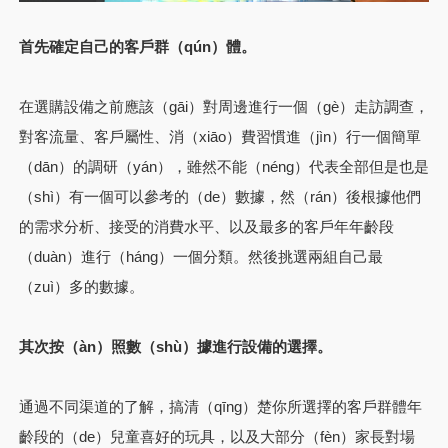
首先確定自己的客戶群（qún）體。
在選購設備之前應該（gāi）對周邊進行一個（gè）走訪調查，
對客流量、客戶屬性、消（xiāo）費習慣進（jìn）行一個簡單
（dān）的調研（yán），雖然不能（néng）代表全部但是也是
（shì）有一個可以參考的（de）數據，然（rán）後根據他們
的需求分析、接受的消費水平、以及最多的客戶年年齡段
（duàn）進行（háng）一個分類。然後挑選兩組自己最
（zuì）多的數據。
其次按（àn）照數（shù）據進行設備的選擇。
通過不同渠道的了解，搞清（qīng）楚你所選擇的客戶群體年
齡段的（de）兒童喜好的玩具，以及大部分（fèn）家長對場