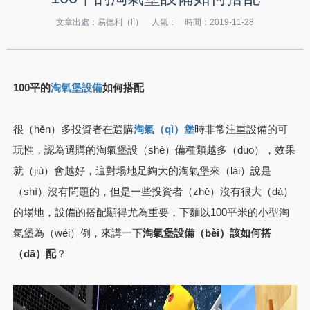
文章出處：易德利（lì） 人氣：
時間：2019-11-28
100平的
如何搭配
淘氣堡設備
很（hěn）多投資者在選購
時非常注重設備的可
淘氣（qì）堡
玩性，認為選購的淘氣堡設（shè）備種類越多（duō），效果
就（jiù）會越好，這對場地足夠大的淘氣堡來（lái）說是
（shì）沒有問題的，但是一些投資者（zhě）沒有很大（dà）
的場地，設備的搭配顯得尤為重要，下麵以100平米的小型淘
氣堡為（wéi）例，來講一下
淘氣堡設備（bèi）該如何搭
（dā）配
？