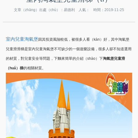
文章（zhāng）出處（chù）：易德利 人氣：
時間：2019-11-25
室內兒童淘氣堡
因其投資風險較低，被很多人看（kàn）好，其中淘氣堡
兒童滑滑梯是室內兒童淘氣堡不可缺少的一個遊樂設備，很多人卻不知道選用
的材質，對兒童安全等問題，下麵來簡單的介紹（shào）下
淘氣堡兒童滑
（huá）梯
的相關材質。