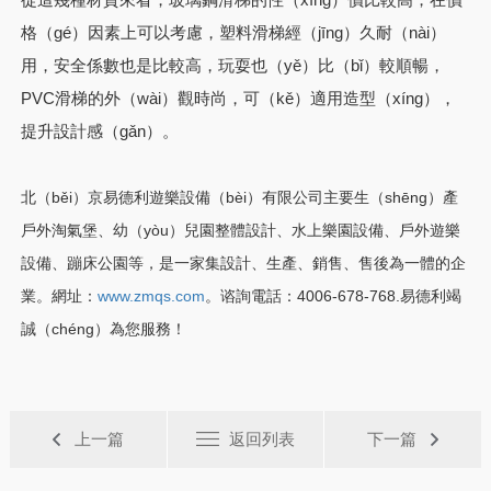
格（gé）因素上可以考慮，塑料滑梯經（jīng）久耐（nài）
用，安全係數也是比較高，玩耍也（yě）比（bǐ）較順暢，
PVC滑梯的外（wài）觀時尚，可（kě）適用造型（xíng），
提升設計感（gǎn）。
北（běi）京易德利遊樂設備（bèi）有限公司主要生（shēng）產
戶外
淘氣堡
、
幼（yòu）兒園整體設計
、
水上樂園設備
、
戶外遊樂
設備
、
蹦床公園
等，是一家集設計、生產、銷售、售後為一體的企
業。網址：
www.zmqs.com
。谘詢電話：4006-678-768.易德利竭
誠（chéng）為您服務！
上一篇
返回列表
下一篇