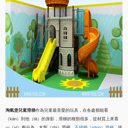
淘氣堡兒童滑梯
作為兒童最喜愛的玩具，在各處都能看
（kàn）到他（tā）的身影，滑梯的種類很多，從材質上來看
一（yī）般分為，木製（zhì）滑梯，
，玻
不鏽鋼（gāng）滑梯