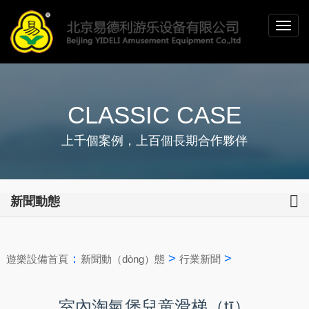
CLASSIC CASE
上千個案例，上百個長期合作夥伴
新聞動態
：
>
>
遊樂設備首頁
新聞動（dòng）態
行業新聞
室內淘氣堡兒童滑梯（tī）