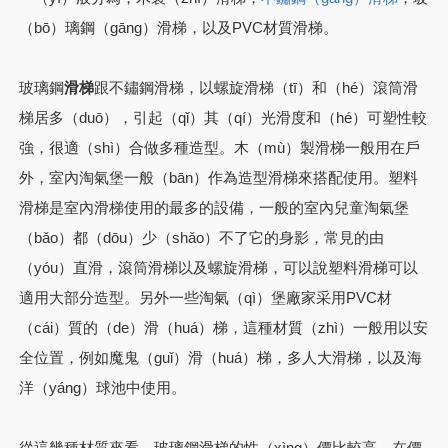
（bō）璃鋼（gāng）滑梯，以及PVC材質滑梯。
玻璃鋼
滑梯
跟不鏽鋼滑梯，以螺旋滑梯（tī）和（hé）滾筒滑
梯居多（duō），引起（qǐ）其（qí）光滑度和（hé）可塑性較
強，很適（shì）合做多種造型。木（mù）製滑梯一般用在戶
外，室內淘氣堡一般（bān）作為造型滑梯來搭配使用。塑料
滑梯是室內滑梯使用的最多的設備，一般的室內兒童淘氣堡
（bǎo）都（dōu）少（shǎo）不了它的身影，常見的由
（yóu）直滑，滾筒滑梯以及螺旋滑梯，可以說塑料滑梯可以
適用大部分造型。另外一些淘氣（qì）堡廠家采用PVC材
（cái）質的（de）滑（huá）梯，這種材質（zhì）一般用以安
全位置，例如魔鬼（guǐ）滑（huá）梯，多人大滑梯，以及海
洋（yáng）球池中使用。
從這幾種材質來看，玻璃鋼滑梯的性（xìng）價比較高，在價