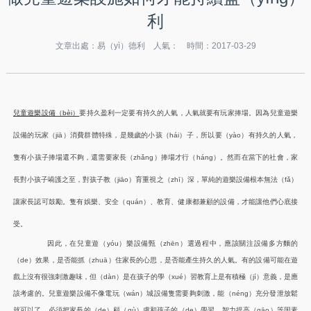
利
文章出處：易（yì）德利 人氣：
時間：2017-03-29
兒童遊樂設備（bèi）
要持久盈利一定要有持久的人氣，人氣就要有玩家捧場。因為兒童遊樂
設備的玩家（jiā）消費群體特殊，是幾歲的小孩（hái）子，所以要（yào）有持久的人氣，
隻有小孩子捧場還不夠，還需要家長（zhǎng）捧場才行（háng）。然而在當下的社會，家
長對小孩子嗬護之至，對孩子教（jiāo）育重視之（zhī）深，單純的遊樂設備根本無法（fǎ）
讓家長認可鼓勵。隻有娛樂、安全（quán）、教育、健康都兼顧的設備，才能讓他們心底接
受。
因此，在兒童遊（yóu）樂設備甄（zhēn）選過程中，應該關注設備多方麵的
（de）效果，是否能抓（zhuā）住家長的心思，是否能產生持久的人氣。有的設備可能在遊
戲上沒有很強刺激趣味，但（dàn）是在孩子的學（xué）習教育上是有積極（jí）意義，是應
該考慮的。兒童遊樂設備不像電玩（wán）城設備隻需要夠刺激，能（néng）充分發泄放鬆
就可以了，必須把家長的（de）顧（gù）慮和孩子的（de）學習、智力提高（gāo）等因素