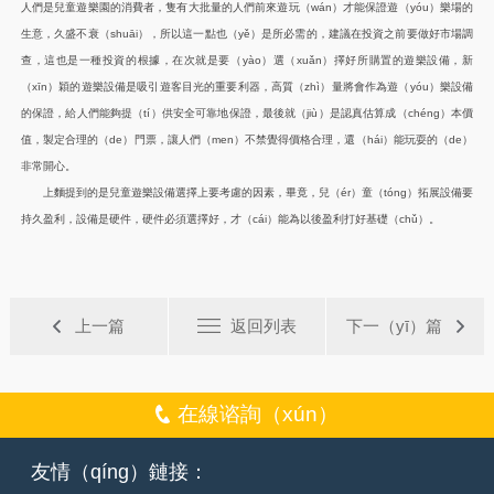
人們是兒童遊樂園的消費者，隻有大批量的人們前來遊玩（wán）才能保證遊（yóu）樂場的
生意，久盛不衰（shuāi），所以這一點也（yě）是所必需的，建議在投資之前要做好市場調
查，這也是一種投資的根據，在次就是要（yào）選（xuǎn）擇好所購置的遊樂設備，新
（xīn）穎的遊樂設備是吸引遊客目光的重要利器，高質（zhì）量將會作為遊（yóu）樂設備
的保證，給人們能夠提（tí）供安全可靠地保證，最後就（jiù）是認真估算成（chéng）本價
值，製定合理的（de）門票，讓人們（men）不禁覺得價格合理，還（hái）能玩耍的（de）
非常開心。
上麵提到的是兒童遊樂設備選擇上要考慮的因素，畢竟，兒（ér）童（tóng）拓展設備要
持久盈利，設備是硬件，硬件必須選擇好，才（cái）能為以後盈利打好基礎（chǔ）。
上一篇
返回列表
下一（yī）篇
在線谘詢（xún）
友情（qíng）鏈接：