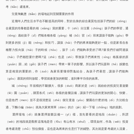
考（kǎo）慮進來。
兒童
淘氣堡（bǎo）
的場地起到至關重要的作用
近幾年人們生活水平在不斷提高的同時，對於自身的綜合素質包括孩子們的綜（zōng）
合素質的培養都是看的相（xiàng）當的重要，十（shí）分注重（chóng）孩子們的學習，通
（tōng）過給孩子（zǐ）們報各種各樣（yàng）補（bǔ）習（xí）班來讓孩子能夠（gòu）學
到更多的技（jì）能（néng）和技巧，讓孩（hái）子們的將來能夠更好一點，但是家長在各
種壓力投向孩（hái）子的時候（hòu），孩子（zǐ）們能夠承受的了嗎
?
家長們仔細問過孩
（hái）子們都想要什麽嗎
?
這（zhè）也是（shì）導致孩子們將來性（xìng）格孤僻的原
（yuán）因，給（gěi）孩子們（men）帶來一輩子的影響。所以孩子們玩耍和（hé）娛樂也
算是相當的重要的，作（zuò）為家長要懂得勞逸結合，為孩子們著想，讓孩子們能夠
（gòu）適當的得到放鬆，學習就會更加的輕鬆，達到事半功倍的效果。
城（chéng）市規模的不斷擴大，很多（duō）商家於是（shì）就紛紛的投資兒童遊樂
（lè）園（yuán），購置各式（shì）各樣的遊樂設備，讓孩子們玩耍的更加的開心、快樂，
但是他們（men）並不是很清楚這（zhè）個兒童遊（yóu）樂園在什麽的地（dì）方比較合
適，下麵小編（biān）就為大家來簡單（dān）的介（jiè）紹一下場（chǎng）地的規劃。
選擇場地（dì）就像選擇遊樂設備一（yī）樣，首先要看的是地段（duàn），所謂
（wèi）的地段就是觀察這塊地是否（fǒu）有山有水（shuǐ），環境如何，作為（wéi）投資
者考慮清楚（chǔ）預估價值，這也是為將來的生意打下的鋪墊。其次就是要考慮好人流量，