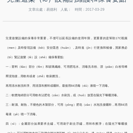
文章出處：易德利 人氣：
時間：2017-03-29
兒童遊樂設備的保養非常重要，不僅可以延長設備的使用年限，更重要的是幫助17C视频
（men）及時發現設備（bèi）安全隱患（huàn），及時進（jìn）行更換和補修，買家務必
（bì）緊記遊樂（lè）設（shè）備保養要點:
一：塑料（liào）部分（fèn）和玻璃纖維、可用肥皂水、消毒洗衣粉、漂（piāo）白粉等稀
釋浸泡後，用軟布或者（zhě）軟刷擦洗，
再用清水衝洗幹淨、用清潔布擦幹或曬幹。最後用84消毒（dú）液噴一下消毒。
二：軟體海綿部分可用軟布沾肥皂（zào）水刷洗，或（huò）放置在陽光下曝曬消毒。
三：耐濕、耐熱，不褪色的木製部分，可用（yòng）肥皂（zào）水泡洗後曬幹，再用84消
毒液（yè）噴一下消毒。
四（sì）：金屬部分如果要求去鏽，可用刷子刷去浮鏽，用幹布擦淨；在陽光下曝曬後