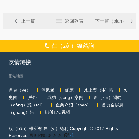
上一篇
返回列表
下一篇（piān）
在（zài）線谘詢
友情鏈接：
網站地圖
首頁（yè）
淘氣堡
蹦床
水上樂（lè）園
幼
兒園
戶外
成功（gōng）案例
新（xīn）聞動
（dòng）態（tài）
企業介紹（shào）
首頁全屏廣
（guǎng）告
聯係17C视频
版（bǎn）權所有 易（yì）德利 Copyright © 2017 Rights
Reserved
京ICP備20026203號
-1