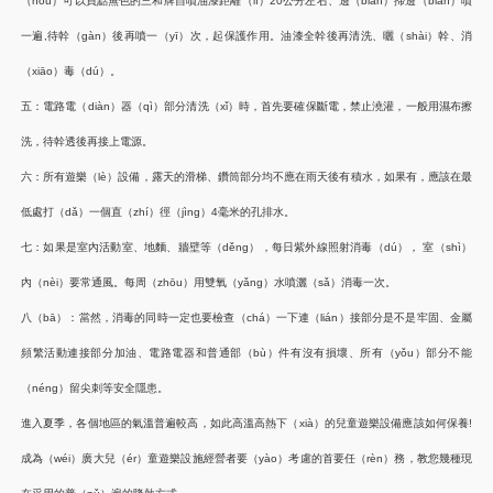
（hòu）可以買點無色的三和牌自噴油漆距離（lí）20公分左右、邊（biān）掃邊（biān）噴
一遍,待幹（gàn）後再噴一（yī）次，起保護作用。油漆全幹後再清洗、曬（shài）幹、消
（xiāo）毒（dú）。
五：電路電（diàn）器（qì）部分清洗（xǐ）時，首先要確保斷電，禁止澆灌，一般用濕布擦
洗，待幹透後再接上電源。
六：所有遊樂（lè）設備，露天的滑梯、鑽筒部分均不應在雨天後有積水，如果有，應該在最
低處打（dǎ）一個直（zhí）徑（jìng）4毫米的孔排水。
七：如果是室內活動室、地麵、牆壁等（děng），每日紫外線照射消毒（dú）， 室（shì）
內（nèi）要常通風。每周（zhōu）用雙氧（yǎng）水噴灑（sǎ）消毒一次。
八（bā）：當然，消毒的同時一定也要檢查（chá）一下連（lián）接部分是不是牢固、金屬
頻繁活動連接部分加油、電路電器和普通部（bù）件有沒有損壞、所有（yǒu）部分不能
（néng）留尖刺等安全隱患。
進入夏季，各個地區的氣溫普遍較高，如此高溫高熱下（xià）的兒童遊樂設備應該如何保養!
成為（wéi）廣大兒（ér）童遊樂設施經營者要（yào）考慮的首要任（rèn）務，教您幾種現