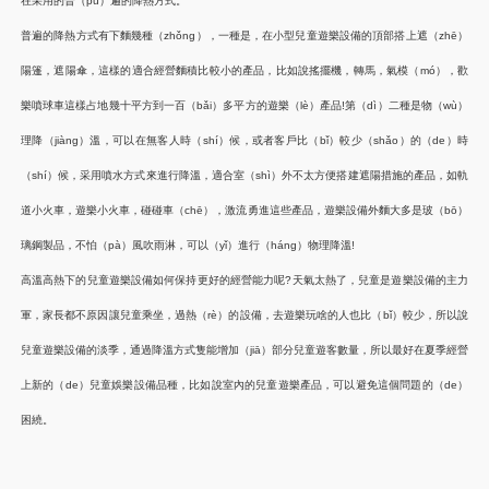
在采用的普（pǔ）遍的降熱方式。
普遍的降熱方式有下麵幾種（zhǒng），一種是，在小型兒童遊樂設備的頂部搭上遮（zhē）
陽篷，遮陽傘，這樣的適合經營麵積比較小的產品，比如說搖擺機，轉馬，氣模（mó），歡
樂噴球車這樣占地幾十平方到一百（bǎi）多平方的遊樂（lè）產品!第（dì）二種是物（wù）
理降（jiàng）溫，可以在無客人時（shí）候，或者客戶比（bǐ）較少（shǎo）的（de）時
（shí）候，采用噴水方式來進行降溫，適合室（shì）外不太方便搭建遮陽措施的產品，如軌
道小火車，遊樂小火車，碰碰車（chē），激流勇進這些產品，遊樂設備外麵大多是玻（bō）
璃鋼製品，不怕（pà）風吹雨淋，可以（yǐ）進行（háng）物理降溫!
高溫高熱下的兒童遊樂設備如何保持更好的經營能力呢?天氣太熱了，兒童是遊樂設備的主力
軍，家長都不原因讓兒童乘坐，過熱（rè）的設備，去遊樂玩啥的人也比（bǐ）較少，所以說
兒童遊樂設備的淡季，通過降溫方式隻能增加（jiā）部分兒童遊客數量，所以最好在夏季經營
上新的（de）兒童娛樂設備品種，比如說室內的兒童遊樂產品，可以避免這個問題的（de）
困繞。