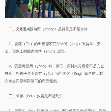
二、
商（shāng）品質量是不是合格
兒童遊樂設備
1、規範（fàn）的出產廠家商品皆通（tōng）過質量、安
全、環保上的國家標準（zhǔn）認證。
2、質量可從用（yòng）料，做工，原料來分辯是不是安全
無毒，對孩子是不是有（yǒu）損害等方（fāng）麵考慮，其
次考慮同原料同做工的商品報價。
三、售後（hòu）效勞是不是到位
1、規範的（de）兒童遊（yóu）樂設備都是全國聯保、終身