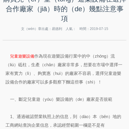
合作廠家（jiā）時的（de）幾點注意事
項
文（wén）章出處：易德利 人氣：
時間：2019-07-15
作為現在遊樂設備行業中的中（zhōng）流
兒童遊樂設備
（liú）砥柱，生產（chǎn）廠家非常多，想要在市場中選擇一
家有實力（lì）、夠實惠（huì）的廠家不容易，選擇兒童遊樂
設備合作的廠家可以多多觀察下麵這些事（shì）！
一、斷定兒童遊（yóu）樂設備的（de）廠家是否規範
1、通過確認營業執照上的信息，到（dào）本（běn）地的
工商網站查詢企業信息，承認經營範圍一欄是不是有