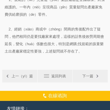
維護的。一年內（nèi）呈現商品（pǐn）質量疑問出產廠家免
費供給磨損的（de）零件。
2、經銷（xiāo）商或中（zhōng）間商的售後配件出了疑
問，他們相同仍是要找廠家來處理，這樣的話售後效勞周期會
延長，變化（huà）係數也很大，特別是網購;找規範的孩童樂
土出產廠家穩定性要強，上述疑問就不存在了。
上一（yī）篇
返回列表
下一篇
在線谘詢
友情鏈接：