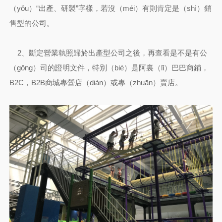
（yǒu）“出產、研製”字樣，若沒（méi）有則肯定是（shì）銷
售型的公司。
2、斷定營業執照歸於出產型公司之後，再查看是不是有公
（gōng）司的證明文件，特別（bié）是阿裏（lǐ）巴巴商鋪，
B2C，B2B商城專營店（diàn）或專（zhuān）賣店。