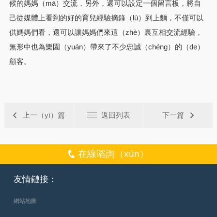
候的媽媽（mā）交流，另外，還可以設定一個留言板，將自
己從媒體上看到的好的育兒經驗摘錄（lù）到上麵，不僅可以
供媽媽們看，還可以讓媽媽們來這（zhè）裏互相交流經驗，
無形中也為樂園（yuán）帶來了不少忠誠（chéng）的（de）
顧客。
上一（yī）篇
返回列表
下一篇
在線谘詢（xún）
友情鏈接：
網站地圖