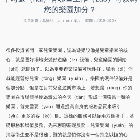
您的樂園加分？
文章出處：易德利 人（rén）氣：
時間：2018-03-27
很多投資者開一家兒童樂園，認為遊樂設備是兒童樂園的核
心，就是選好場地安裝好遊樂（lè）設備，兒童樂園的開始
（shǐ）就開始了。以為隻要遊樂設備可玩性好，場地（dì）佳
就能經營好兒童（tóng）樂園（yuán）。樂園的硬件設備好是
個加分點，但是在目前兒童遊樂市場上，若想讓（ràng）你的
樂園在市場競爭較為激烈的今天（tiān）形成一個獨當一麵的
樂園，首先需要（yào）通過提高自身的服務品質來吸引
（yǐn）更多的客（kè）群。這樣的服務可以從兩方麵著手，基
礎服務和增值服務。先來聊聊基礎服務，兒童樂園（yuán）的
清潔衛生並不是很難，難的就是怕你沒有一個持之以恒的心，