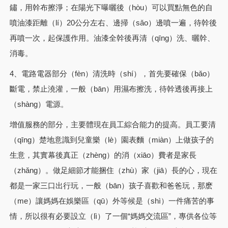
鏽，用幹布擦淨；在陽光下曝曬後（hòu）可以買點無色的自
噴油漆距離（lí）20公分左右、邊掃（sǎo）邊噴一遍，待幹後
再噴一次，起保護作用。油漆全幹後再清（qīng）洗、曬幹、
消毒。
4、電路電器部分（fèn）清洗時（shí），首先要確保（bǎo）
斷電，禁止澆灌，一般（bān）用濕布擦洗，待幹透後再接上
（shàng）電源。
增值服務的部分，主要體現在員工綜合能力的提高。員工要清
（qīng）楚地意識到兒童樂（lè）園表麵（miàn）上做孩子的
生意，其實幕後真正（zhèng）的消（xiāo）費者是家長
（zhǎng）。做足細節才能捆住（zhù）家（jiā）長的心，現在
都是一家三口出行玩，一般（bān）孩子喜歡和爸爸玩，那麽
（me）讓媽媽在娛樂區（qū）外等候是（shì）一件痛苦的事
情，所以很有必要設立（lì）了一個“媽媽交流區”，專供各位等