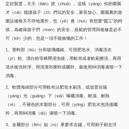
定好製度，天天（tiān）抓（zhuā）。這樣（yàng）你的樂園
才（cái）能讓孩子（zǐ）們玩的安全，家長放心。樂園裏的遊
樂設備每天不停地運作，也（yě）會（huì）有想要“罷工”的時
候，為確保孩子們（men）的安全，規範的管理與檢修是必不
可（kě）少的，也是一項不能偷懶的工作！
1、塑料部（bù）分和玻璃纖維、可用肥皂水、消毒洗衣
（yī）粉、漂白粉等稀釋浸泡後，用軟布或者軟刷擦洗，再用
清水衝洗幹淨、用清潔布擦幹或曬幹。最後用84消毒液噴一下
消毒。
2、軟體海綿部分可用軟布沾肥皂水刷洗，或放置在陽
（yáng）光（guāng）下（xià）曝曬消毒。耐濕、耐熱
（rè），不褪色的木製部分，可用（yòng）肥皂水泡洗後曬
幹，再用84消毒（dú）液噴一下消毒。
3、金屬部分（fèn）如（rú）果要求去鏽，可用刷子刷去浮