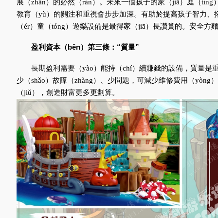
展（zhǎn）的必然（rán）。未來一個孩子的家（jiā）庭（tí
教育（yù）的關注和重視會步步加深。有助於提高孩子智力、拓
（ér）童（tóng）遊樂設備是最得家（jiā）長讚賞的。安全方
盈利資本（běn）第三條：“質量”
長期盈利需要（yào）能持（chí）續賺錢的設備，質量是重
少（shǎo）故障（zhàng）、少問題，可減少維修費用（yòn
（jiǔ），創造財富更多更劃算。