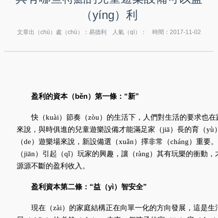
（yíng）利
文章出（chū）處（chù）：易德利 人氣（qì）：
時間：2017-11-02
盈利的資本（běn）第一條：“新”
快（kuài）節奏（zòu）的生活下，人們對生活的要求也在
來說，與時俱進的兒童遊樂設備才能滿足家（jiā）長的育（yù
（de）遊樂場來說，新設備選（xuǎn）擇非常（cháng）重
（jiān）引起（qǐ）玩家的興趣，讓（ràng）其有玩樂的衝
源源不斷的盈利收入。
盈利資本第二條：“益（yì）智安全”
現在（zài）的家庭結構正在向單一化的方向發展，這是生活