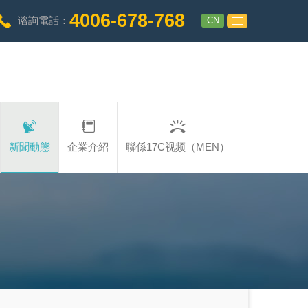
4006-678-768
CN
谘詢電話：
新聞動態
企業介紹
聯係17C视频（MEN）