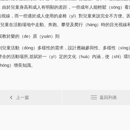
由於兒童身高和成人有明顯的差距，一些成年人能輕鬆（sōng）看過去的
童的視線，而一些適於成人使用的桌椅（yǐ）對兒童來說完全不方便。因
）意兒童在活動場地中走動、奔跑、攀登及爬行（háng）時的目光視線
於樂的（de）原（yuán）則
童活動（dòng）多樣性的需求，設計應融參與性、多樣性（xìn
全的活動場所,並賦於一（yī）定的文化（huà）內涵，使（shǐ）
hōng）增長知識。
上一篇
返回列表