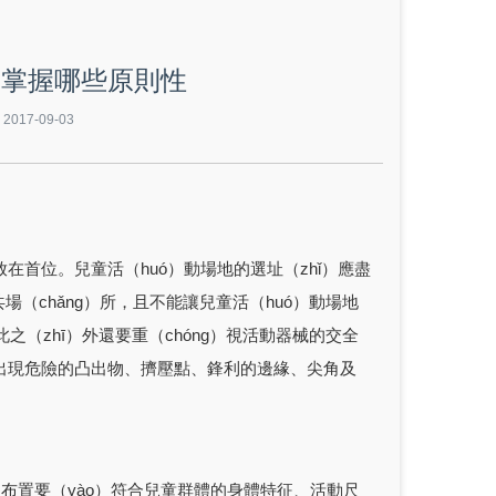
要掌握哪些原則性
17-09-03
首位。兒童活（huó）動場地的選址（zhǐ）應盡
場（chǎng）所，且不能讓兒童活（huó）動場地
（zhī）外還要重（chóng）視活動器械的交全
不能出現危險的凸出物、擠壓點、鋒利的邊緣、尖角及
布置要（yào）符合兒童群體的身體特征、活動尺