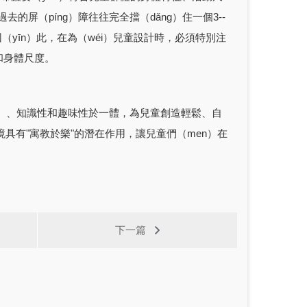
屏（píng）障往往完全擋（dǎng）住一個3--
（yīn）此，在為（wéi）兒童設計時，必須特別注
和身體尺度。
g）、知識性和趣味性於一體，為兒童創造輕鬆、自
環境具有"寓教於樂"的潛在作用，讓兒童們（men）在
下一篇