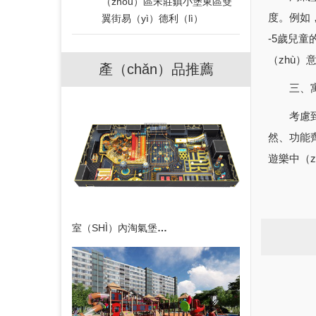
（zhōu）區宋莊鎮小堡東區雙
度。例如，
翼街易（yì）德利（lì）
-5歲兒
（zhù
產（chǎn）品推薦
三、寓教
考慮到兒
然、功能齊
遊樂中（z
室（SHÌ）內淘氣堡運動公園