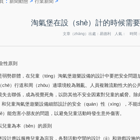
：
>
>
頁
新聞動態
行業新聞
淘氣堡在設（shè）計的時候需
文章（zhāng）出處：易德利 人氣：
時間：20
全性原則
勢群體，在兒童（tóng）淘氣堡遊樂設備的設計中要把安全問題放在
chē）行道和周（zhōu）邊環境較為雜亂、人員複雜流動性大的公共
境失去聯係，成為視覺死角，以防其他不安全因素對兒童的威脅。除此之
g）和兒童淘氣堡遊樂設備細部設計的安全（quán）性（xìng），
kě）能危害小朋友的問題，以避免兒童活動時發生意外傷害。
童為本（běn）的原則
計應以服務兒童為宗旨，各類活動空間的設計（jì）和遊戲設施的