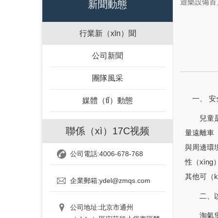
遊樂設備首
新聞動態
行業新（xīn）聞
公司新聞
團隊風采
一、 安
媒體（tǐ）動態
兒童是弱
聯係（xì）17C视频
量遠離車（
與周邊環
公司電話:4006-678-768
性（xìn
其他可（
企業郵箱:ydel@zmqs.com
二、以兒
公司地址:北京市通州
淘氣堡設