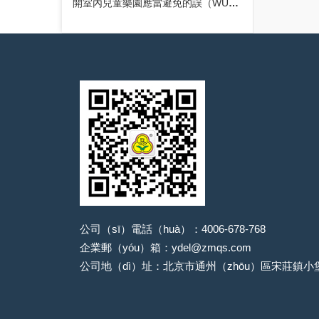
開室內兒童樂園應當避免的誤（WÙ）區
公司（sī）電話（huà）：4006-678-768
企業郵（yóu）箱：ydel@zmqs.com
公司地（dì）址：北京市通州（zhōu）區宋莊鎮