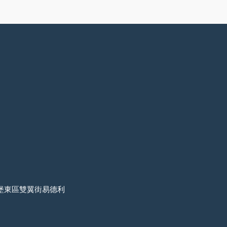
小堡東區雙翼街易德利