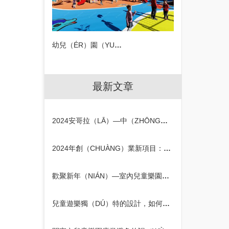
幼兒（ÉR）園（YUÁN）木製組合（HÉ）滑梯設備
最新文章
2024安哥拉（LĀ）—中（ZHŌNG）國（GUÓ）商（SHĀNG）務高峰論壇在京召開
2024年創（CHUÀNG）業新項目：打造室內兒（ÉR）童（TÓNG）樂園的契（QÌ）機
歡聚新年（NIÁN）—室內兒童樂園元旦活動策劃方（FĀNG）案
兒童遊樂獨（DÚ）特的設計，如何（HÉ）吸引孩子的注意力