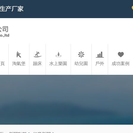
）頁
淘氣堡
蹦床
水上樂園
幼兒園
戶外
成功案例