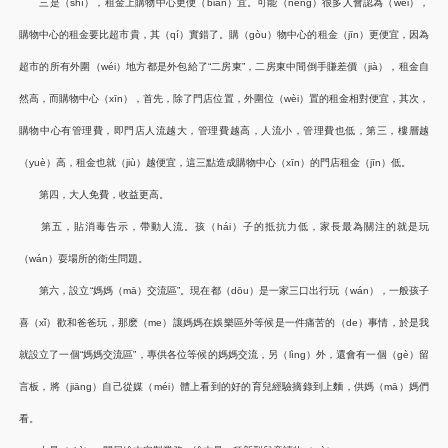
三是（shì），租金上購物中心更便（biàn）宜。可能（néng）很多人會認為（wéi），
購物中心的租金要比超市貴，其（qí）實錯了。購（gòu）物中心的租金（jīn）更便宜，因為
超市的所有外圍（wéi）地方都是外包給了“二房東”，二房東中間倒手賺差價（jià），租金自
然高，而購物中心（xīn），首先，除了門店位置，外圍位（wèi）置的租金相對便宜，其次，
購物中心有管理費，即門店人流越大，管理費越高，人流小，管理費也低，第三，樓層越
（yuè）高，租金也就（jiù）越便宜，這三點造成購物中心（xīn）的門店租金（jīn）低。
第四，大人免費，收益更高。
第五，貼消毒告示，帶動人流。孩（hái）子的抵抗力低，家長最為關注的就是玩
（wán）耍場所的衛生問題。
第六，設立“媽媽（mā）交流區”。現在都（dōu）是一家三口出行玩（wán），一般孩子
喜（xǐ）歡和爸爸玩，那麽（me）讓媽媽在娛樂區外等候是一件痛苦的（de）事情，於是我
就設立了一個“媽媽交流區”，專供各位等候的媽媽交流，另（lìng）外，還會有一個（gè）留
言板，將（jiāng）自己從媒（méi）體上看到的好的育兒經驗摘錄到上麵，供媽（mā）媽們
看。