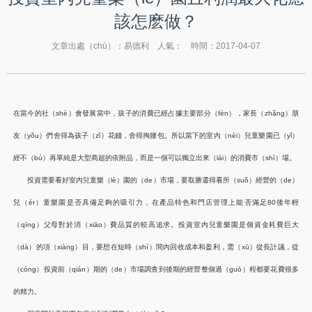
該怎麽做？
文章出處（chù）：易德利 人氣：
時間：2017-04-07
在當今的社（shè）會發展當中，孩子的消費已經占據主要部分（fèn），家長（zhǎng）朋
友（yǒu）們舍得為孩子（zǐ）花錢，舍得掏腰包。所以當下的室內（nèi）兒童樂園已（yǐ）
經不（bú）再單純是大型商超的依附品，而是一個可以獨立出來（lái）的消費市（shì）場。
投資需要看好室內兒童樂（lè）園的（de）市場，要取勝還得看所（suǒ）經營的（de）
兒（ér）童樂園是否具備足夠的吸引力，在產品特色和門店管理上能否滿足80後年輕
（qīng）父母對於消（xiāo）費品質的較高追求。投資室內兒童樂園是個資金耗費巨大
（dà）的項（xiàng）目，要想在短時（shí）間內回收成本和盈利，需（xū）從長計議，從
（cóng）投資前（qián）期的（de）市場調查到後期的經營整個過（guò）程都要花費很多
的精力。