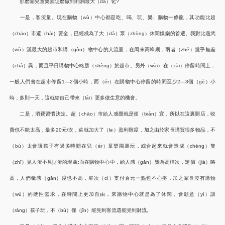
那麽開兒童樂園怎麽做到利潤最大（dà）化?
一是，客流量。現在購物（wù）中心都是吃、喝、玩、樂、購物一條龍，其功能比超
（chāo）市還（hái）要全，已經成為了大（dà）眾（zhòng）休閑娛樂的首選。我對比過武
（wǔ）漢最大的超市和購（gòu）物中心的人流量，在周末高峰期，兩者（zhě）幾乎無差
（chà）異，而且平日購物中心略勝（shèng）於超市。另外（wài）在（zài）停留時間上，
一般人們會在超市停留1—2個小時，而（ér）在購物中心停留的時間至少2—3個（gè）小
時，多則一天，這就給自己帶來（lái）更多做生意的機會。
二是，消費習慣決定。超（chāo）市給人感覺就是便（biàn）宜，所以在這裏開店，收
費也不能太高，最多20元/次，這就加大了（le）盈利難度，加之由於家長購買很多物品，不
（bú）太會讓孩子有過多時間在兒（ér）童樂園裏玩，綜合起來就會造成（chéng）隻
（zhī）見人流不見財流的現象;而在購物中心中，給人感（gǎn）覺為高檔次，定價（jià）略
高，人們敏感（gǎn）度也不高，單次（cì）支付百元一點也不心疼，加之家長沒有購物
（wù）的硬性需求，在時間上更加自由，來購物中心就是為了休閑，會願意（yì）讓
（ràng）孩子玩，不（bú）僅（jǐn）能見到客流還能見到財流。