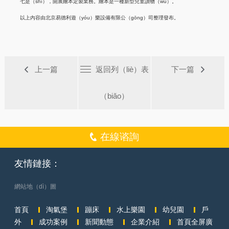
七是（shì），開展繪本定製業務。繪本是一種新型兒童讀物（wù）。
以上內容由北京易德利遊（yóu）樂設備有限公（gōng）司整理發布。
上一篇
返回列（liè）表
下一篇
（biǎo）
在線谘詢
友情鏈接：
網站地（dì）圖
首頁
淘氣堡
蹦床
水上樂園
幼兒園
戶
外
成功案例
新聞動態
企業介紹
首頁全屏廣