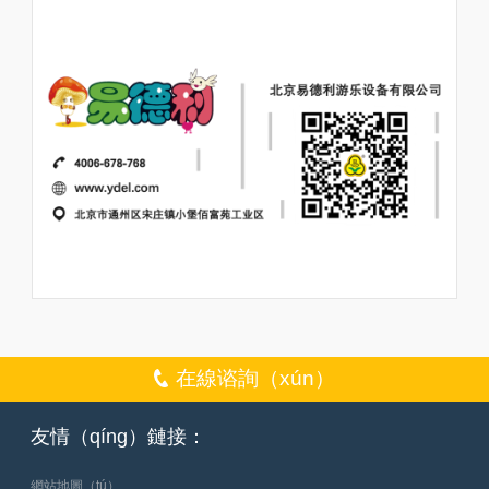
在線谘詢（xún）
友情（qíng）鏈接：
網站地圖（tú）