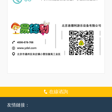
在線谘詢
友情鏈接：