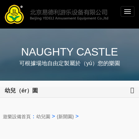
NAUGHTY CASTLE
可根據場地自由定製屬於（yú）您的樂園
幼兒（ér）園
：
>
>
遊樂設備首頁
幼兒園
{新開園}