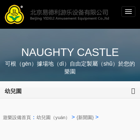
NAUGHTY CASTLE
可根（gēn）據場地（dì）自由定製屬（shǔ）於您的
樂園
幼兒園
：
>
>
遊樂設備首頁
幼兒園（yuán）
{新開園}