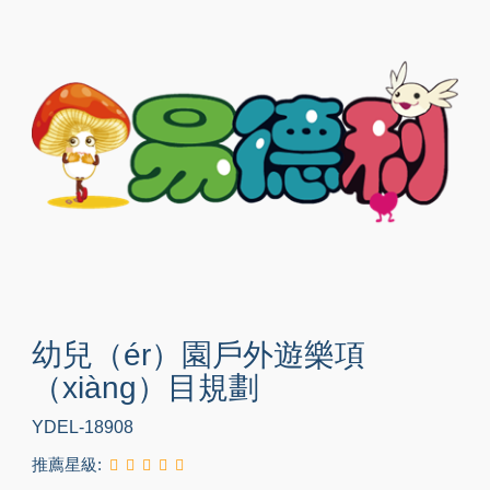
幼兒（ér）園戶外遊樂項
（xiàng）目規劃
YDEL-18908
推薦星級: