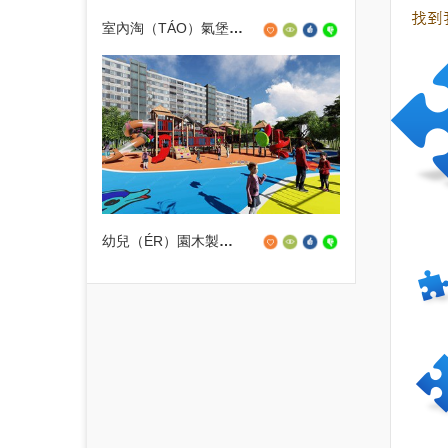
室內淘（TÁO）氣堡運動公園
幼兒（ÉR）園木製組合滑梯設備