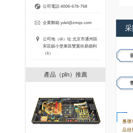
公司電話:4006-678-768
企業郵箱:ydel@zmqs.com
采
公司地（dì）址:北京市通州區
宋莊鎮小堡東區雙翼街易德利
（lì）
產品（pǐn）推薦