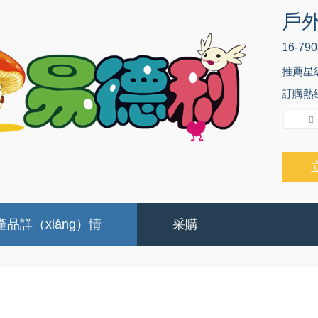
戶外
16-790
推薦星
訂購熱線（
產品詳（xiáng）情
采購