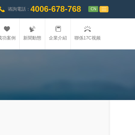
4006-678-768
CN
谘詢電話：
成功案例
新聞動態
企業介紹
聯係17C视频