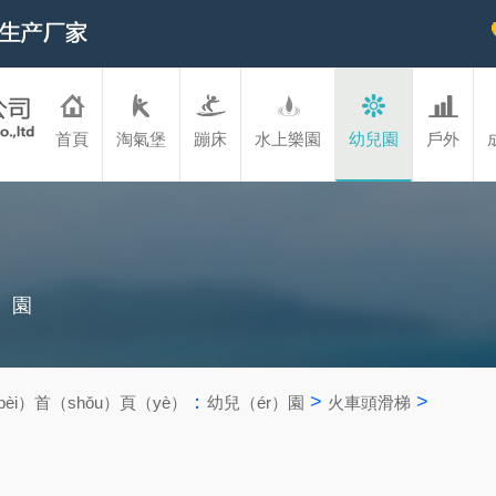
首頁
淘氣堡
蹦床
水上樂園
幼兒園
戶外
）園
：
>
>
èi）首（shǒu）頁（yè）
幼兒（ér）園
火車頭滑梯