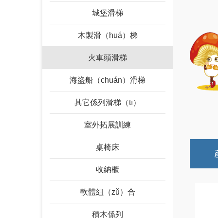
城堡滑梯
木製滑（huá）梯
火車頭滑梯
海盜船（chuán）滑梯
其它係列滑梯（tī）
室外拓展訓練
桌椅床
收納櫃
軟體組（zǔ）合
積木係列