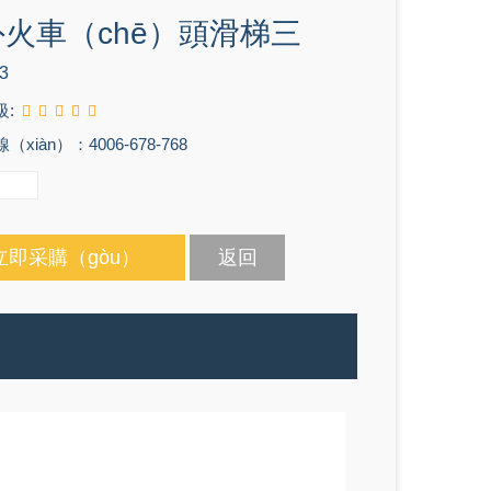
火車（chē）頭滑梯三
3
級:
xiàn）：4006-678-768
立即采購（gòu）
返回