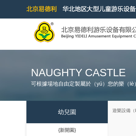
NAUGHTY CASTLE
可根據場地自由定製屬於（yú）您的樂（lè
遊樂設備（b
幼兒園
{新開園}