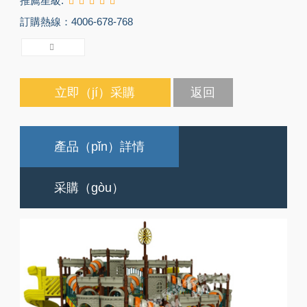
推薦星級:
訂購熱線：4006-678-768
立即（jí）采購
返回
產品（pǐn）詳情
采購（gòu）