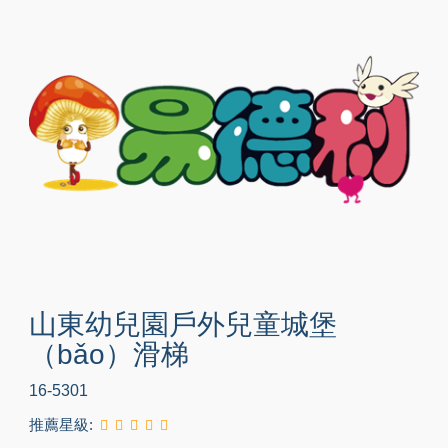
山東幼兒園戶外兒童城堡
（bǎo）滑梯
16-5301
推薦星級: