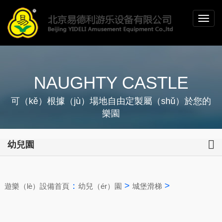
NAUGHTY CASTLE
可（kě）根據（jù）場地自由定製屬（shǔ）於您的
樂園
幼兒園
：
>
>
遊樂（lè）設備首頁
幼兒（ér）園
城堡滑梯