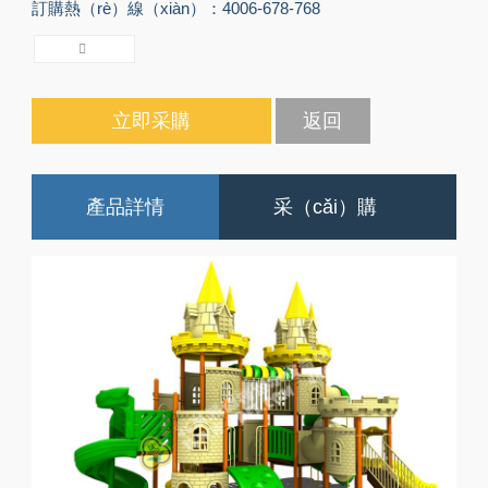
訂購熱（rè）線（xiàn）：4006-678-768
立即采購
返回
產品詳情
采（cǎi）購