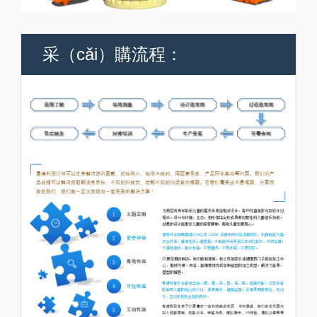
采（cǎi）購流程：