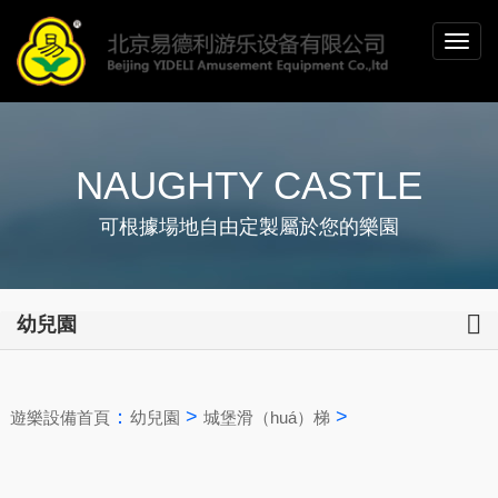
NAUGHTY CASTLE
可根據場地自由定製屬於您的樂園
幼兒園
：
>
>
遊樂設備首頁
幼兒園
城堡滑（huá）梯