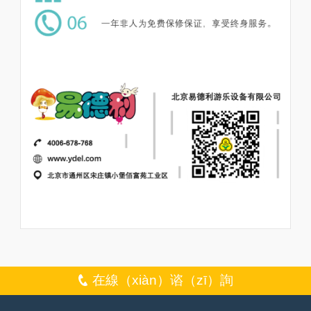
在線（xiàn）谘（zī）詢