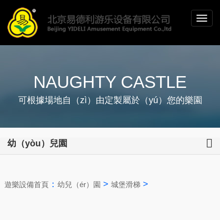
NAUGHTY CASTLE
可根據場地自（zì）由定製屬於（yú）您的樂園
幼（yòu）兒園
：
>
>
遊樂設備首頁
幼兒（ér）園
城堡滑梯