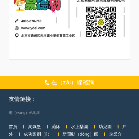
在（zài）線谘詢
友情鏈接：
網（wǎng）站地圖
首頁
淘氣堡
蹦床
水上樂園
幼兒園
戶
外
成功案例（lì）
新聞動（dòng）態
企業介