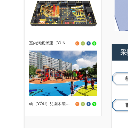
室內淘氣堡運（YÙN）動公園
采
幼（YÒU）兒園木製組合滑梯設備