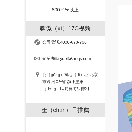
800平米以上
聯係（xì）17C视频
公司電話:4006-678-768
企業郵箱:ydel@zmqs.com
公（gōng）司地（dì）址:北京
市通州區宋莊鎮小堡東
（dōng）區雙翼街易德利
產（chǎn）品推薦