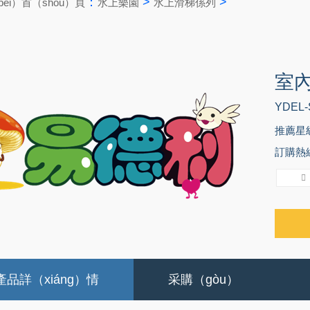
：
>
>
èi）首（shǒu）頁
水上樂園
水上滑梯係列
室
YDEL-
推薦星
訂購熱線：
產品詳（xiáng）情
采購（gòu）