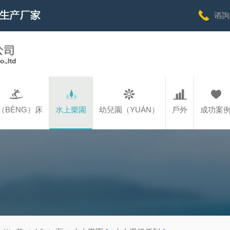
谘詢
（BÈNG）床
水上樂園
幼兒園（YUÁN）
戶外
成功案