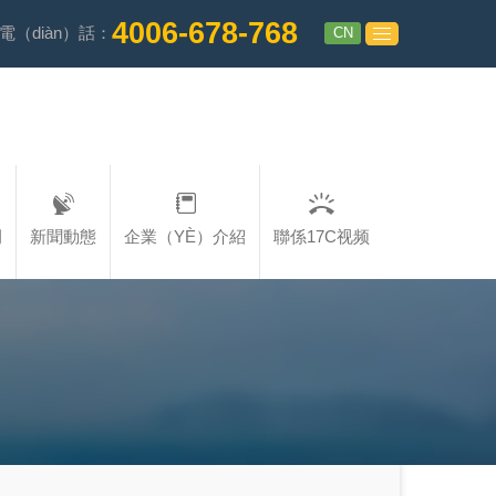
4006-678-768
CN
電（diàn）話：
例
新聞動態
企業（YÈ）介紹
聯係17C视频