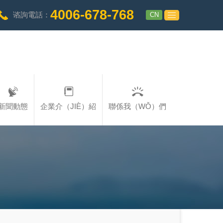
4006-678-768
CN
谘詢電話：
新聞動態
企業介（JIÈ）紹
聯係我（WǑ）們