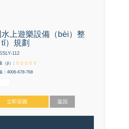
水上遊樂設備（bèi）整
tǐ）規劃
SSLY-112
（jí）:
4006-678-768
立即采購
返回