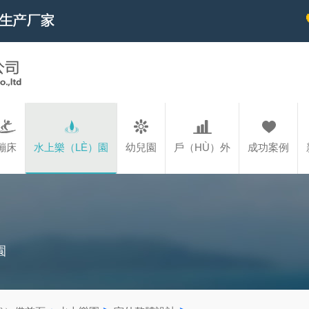
蹦床
水上樂（LÈ）園
幼兒園
戶（HÙ）外
成功案例
園