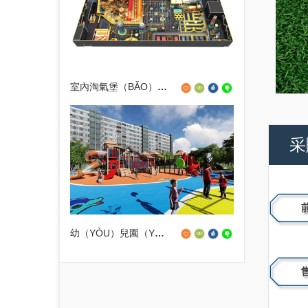
室內淘氣堡（BǍO）運動公園
采
幼（YÒU）兒園（YUÁN）木製組合滑梯設（SHÈ）備