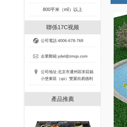
800平米（mǐ）以上
聯係17C视频
公司電話:4006-678-768
企業郵箱:ydel@zmqs.com
公司地址:北京市通州區宋莊鎮
小堡東區（qū）雙翼街易德利
產品推薦