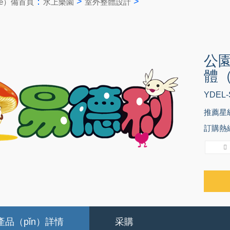
：
>
>
hè）備首頁
水上樂園
室外整體設計
公園
體（
YDEL-
推薦星級
訂購熱線：
產品（pǐn）詳情
采購