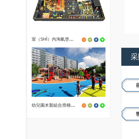
室（SHÌ）內淘氣堡運動公園
采
幼兒園木製組合滑梯設備