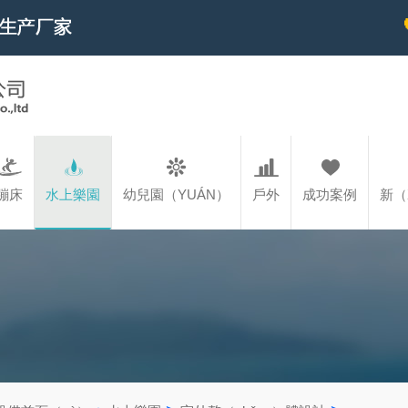
蹦床
水上樂園
幼兒園（YUÁN）
戶外
成功案例
新（