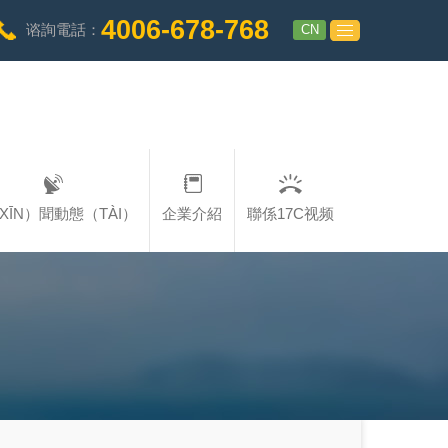
4006-678-768
CN
谘詢電話：
XĪN）聞動態（TÀI）
企業介紹
聯係17C视频