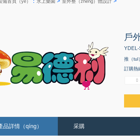
：
>
>
設備首頁（yè）
水上樂園
室外整（zhěng）體設計
戶
YDEL-
推（tu
訂購熱線：
產品詳情（qíng）
采購