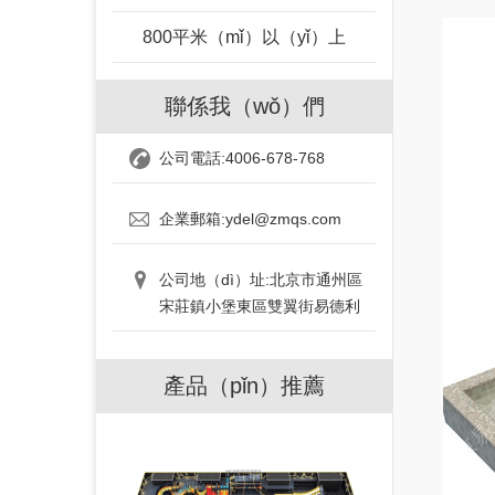
800平米（mǐ）以（yǐ）上
（shàng）
聯係我（wǒ）們
公司電話:4006-678-768
企業郵箱:ydel@zmqs.com
公司地（dì）址:北京市通州區
宋莊鎮小堡東區雙翼街易德利
產品（pǐn）推薦