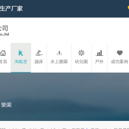
首頁
淘氣堡
蹦床
水上樂園
幼兒園
戶外
成功案例
）樂園