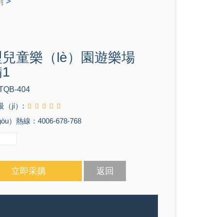
>
列
兒童樂（lè）園遊樂場
1
TQB-404
（jí）:
u）熱線：4006-678-768
立即采購
返回