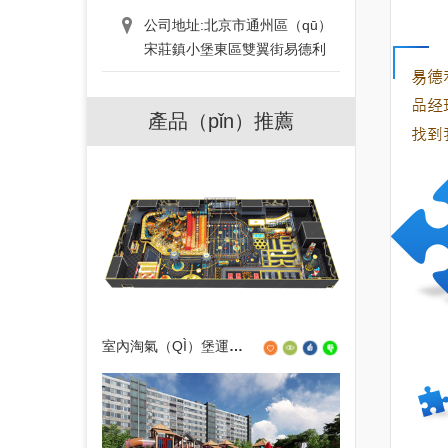
公司地址:北京市通州區（qū）
宋莊鎮小堡東區雙翼街易德利
產品（pǐn）推薦
室內淘氣（QÌ）堡運動公園