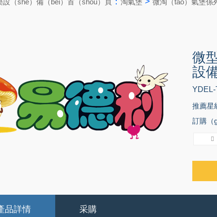
：
>
樂設（shè）備（bèi）首（shǒu）頁
淘氣堡
微淘（táo）氣堡係
微型
設備
YDEL-
推薦星級
訂購（gò
產品詳情
采購