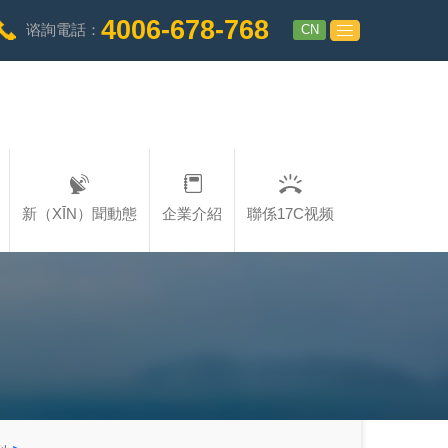
4006-678-768
CN
谘詢電話：
新（XĪN）聞動態
企業介紹
聯係17C视频