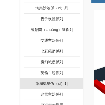
淘樂沙池係（xì）列
親子軟體係列
智慧闖（chuǎng）關係列
交通主題係列
七彩繩網係列
魔幻城堡係列
英倫主題係列
微淘氣堡係（xì）列
冰雪主題係列