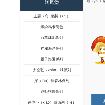
遊（yóu）
淘氣堡
主題（tí）定製（zhì）
繽紛馬卡龍色
百萬球池係列
神秘海洋係列
親子樂園係列
太空戰（zhàn）城係列
探（tàn）險森林係列
運動拓展係列
迷你小（xiǎo）鎮係列（liè）