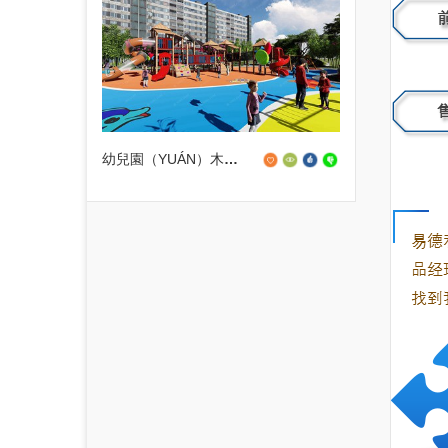
幼兒園（YUÁN）木製組合滑（HUÁ）梯設備