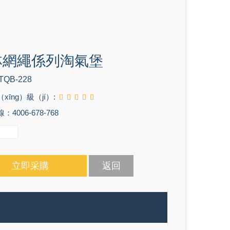
林網繩係列淘氣堡
TQB-228
xīng）級（jí）:
4006-678-768
立即采購
返回