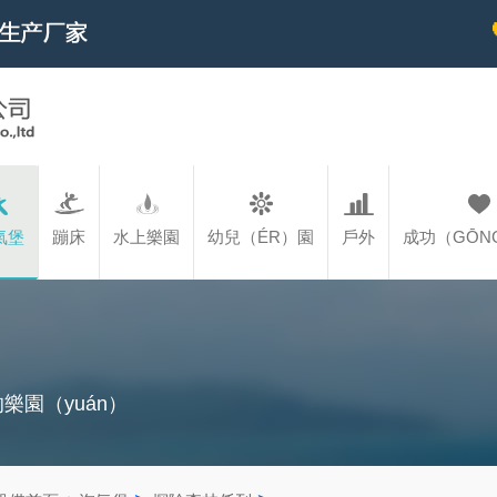
氣堡
蹦床
水上樂園
幼兒（ÉR）園
戶外
成功（GŌN
樂園（yuán）