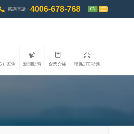
4006-678-768
CN
谘詢電話：
G）案例
新聞動態
企業介紹
聯係17C视频