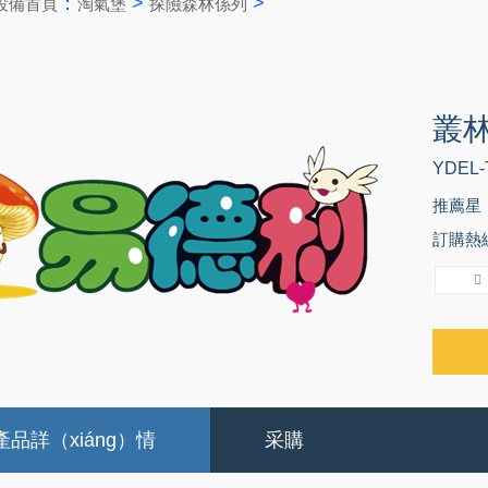
：
>
>
）設備首頁
淘氣堡
探險森林係列
叢
YDEL-
推薦星（
訂購熱線：
產品詳（xiáng）情
采購