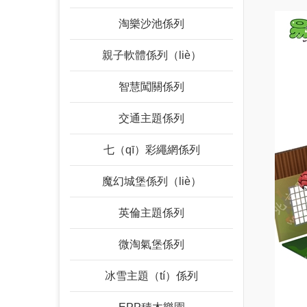
淘樂沙池係列
親子軟體係列（liè）
智慧闖關係列
交通主題係列
七（qī）彩繩網係列
魔幻城堡係列（liè）
英倫主題係列
微淘氣堡係列
冰雪主題（tí）係列