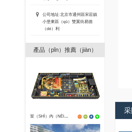
公司地址:北京市通州區宋莊鎮
小堡東區（qū）雙翼街易德
（dé）利
產品（pǐn）推薦（jiàn）
采
室（SHÌ）內（NÈI）淘氣堡運動公園