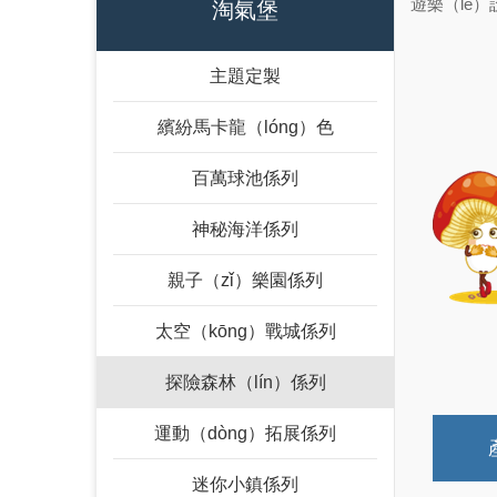
遊樂（lè
淘氣堡
主題定製
繽紛馬卡龍（lóng）色
百萬球池係列
神秘海洋係列
親子（zǐ）樂園係列
太空（kōng）戰城係列
探險森林（lín）係列
運動（dòng）拓展係列
迷你小鎮係列